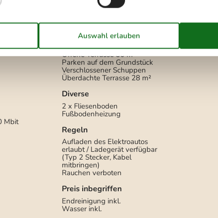
Dusche im Freien
Mit heißem
Wasser.
Fischputzplatz, draussen
Gartenmöbel
rfach
50
Grill
Liegestühle
3
Offene Terrasse
30 m²
Parken auf dem Grundstück
Verschlossener Schuppen
Überdachte Terrasse
28 m²
Diverse
2 x Fliesenboden
Fußbodenheizung
0 Mbit
Regeln
Aufladen des Elektroautos
erlaubt / Ladegerät verfügbar
(Typ 2 Stecker, Kabel
mitbringen)
Rauchen verboten
Preis inbegriffen
Endreinigung inkl.
Wasser inkl.