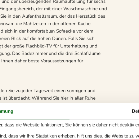
re und der überzeugenden Raumaufteilung für sechs
 Eingangsbereich, der mit einer Waschmaschine und
 Sie in den Aufenthaltsraum, der das Herzstück des
insam die Mahlzeiten in der offenen Küche
und sich in der komfortablen Sofaecke vor dem
en Blick auf die hohen Dünen. Falls Sie sich
t der große Flachbild-TV für Unterhaltung und
ügung. Das Badezimmer und die drei Schlafräume
ch Ihnen daher beste Voraussetzungen für
den Sie zu jeder Tageszeit einen sonnigen und
 ist überdacht. Während Sie hier in aller Ruhe
 auf die Dünen und die untergehende Abendsonne.
mmung
Det
ter der Außendusche begrüßen. Die Dusche spült
z und den Sand des Meeres von der Haut. Surfer
r, dass die Website funktioniert, Sie können sie daher nicht deaktivie
wärmten und isolierten Schuppen trocknen und
Für E-Autos steht eine Lademöglichkeit zur
d, dass wir Ihre Statistiken erheben, hilft uns dies, die Website zu 