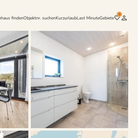
0
nhaus finden
Objektnr. suchen
Kurzurlaub
Last Minute
Gebiete