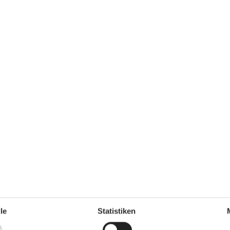
7 m²
Entfernung Wasser
50 m
Einkaufen
1.700 m
ch
Nein
Nichtraucher
Ja
Ja
Ladestation für Elektroauto
Ja
Klimafreundlich
Ja
le
Statistiken
Draußen