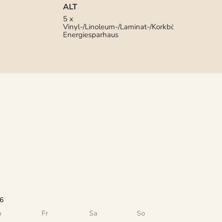
ALT
5 x
Vinyl-/Linoleum-/Laminat-/Korkböden
Energiesparhaus
6
o
Fr
Sa
So