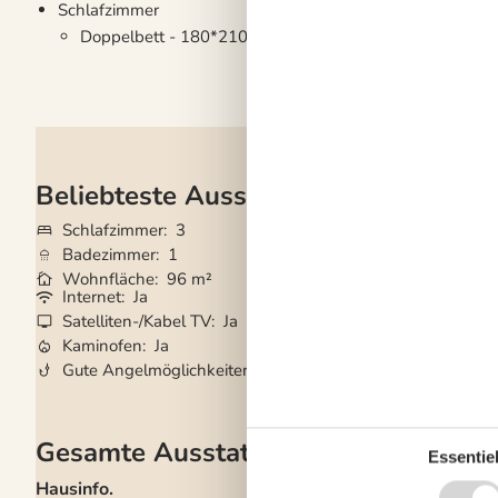
Schlafzimmer
Doppelbett - 180*210
Beliebteste Ausstattungen
Schlafzimmer
3
Grundstück
2.74
Badezimmer
1
Haustiere
1
Wohnfläche
96 m²
Kurzurlaub mögli
Internet
Ja
Klimaanlage
Ja
Satelliten-/Kabel TV
Ja
Waschmaschine
Kaminofen
Ja
Trockner
Ja
Gute Angelmöglichkeiten
Ja
Geschirrspüler
Ja
Gesamte Ausstattung
Essentiel
Hausinfo.
Küchengeräte