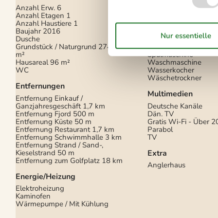
Anzahl Erw.
6
Abzugshaube
Anzahl Etagen
1
Backofen
Anzahl Haustiere
1
Herd
Baujahr
2016
Kaffeemaschine
Dusche
Kühlschrank m/Gefrie
Grundstück / Naturgrund
2747
Mikrowelle
m²
Spülmaschine
Hausareal
96 m²
Waschmaschine
WC
Wasserkocher
Wäschetrockner
Entfernungen
Multimedien
Entfernung Einkauf /
Ganzjahresgeschäft
1,7 km
Deutsche Kanäle
Entfernung Fjord
500 m
Dän. TV
Entfernung Küste
50 m
Gratis Wi-Fi - Über 2
Entfernung Restaurant
1,7 km
Parabol
Entfernung Schwimmhalle
3 km
TV
Entfernung Strand / Sand-,
Kieselstrand
50 m
Extra
Entfernung zum Golfplatz
18 km
Anglerhaus
Energie/Heizung
Elektroheizung
Kaminofen
Wärmepumpe / Mit Kühlung