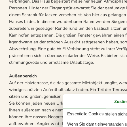
verbringen. Das Haus begeistert mit seiner hellen Atmosphä
Personen. Hinter der Eingangstür erwartet Sie der geräumige
einem Schrank für Jacken versehen ist. Von hier aus gelangen
Hauses bildet. In diesem wunderbaren Raum werden Sie geme
zubereiten, in geselliger Runde rund um den Esstisch sitzen 
Kaminofen entspannen. Die großen Fenster gewähren einen frei
irgendwann an der schönen Aussicht sattgesehen haben, sorg
Abwechslung. Eine gute WiFi-Verbindung steht zu Ihrer Verf
präsentieren sich in überaus einladender Weise. Es bieten si
stimmungsvolle und erholsame Urlaubstage.
Außenbereich
Auf der Holzterrasse, die das gesamte Mietobjekt umgibt, wer
windgeschützten Aufenthaltsplatz finden. Ein Teil der Terrasse
sitzen und grillen, genießen Sie einen wunderschönen Blick
Zusti
Sie können jeden neuen Urlaubstag mit einer Erfrischung un
Ihnen außerdem nach einem Abstecher an den Strand das Sal
Essentielle Cookies stellen siche
können Ihre nassen Neoprenanzüge und das Equipment im er
aufbewahren. Angler wird der Fischreinigungsplatz erfreuen. 
Wenn Sie damit einverstanden sin