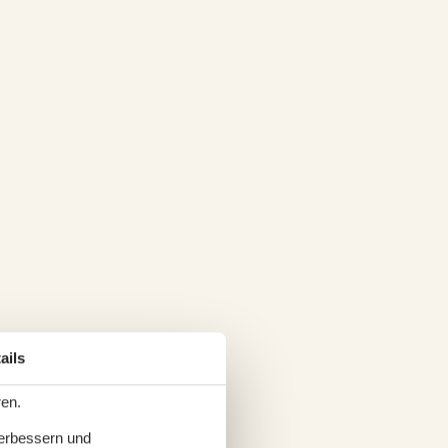
ails
ren.
verbessern und