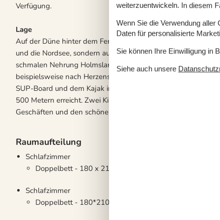
Verfügung.
weiterzuentwickeln. In diesem F
Wenn Sie die Verwendung aller Co
Lage
Daten für personalisierte Marke
Auf der Düne hinter dem Ferienhaus eröffnet sich Ihnen nich
Sie können Ihre Einwilligung in 
und die Nordsee, sondern auch ein Ausblick auf den Ringkøbin
schmalen Nehrung Holmsland Klit werden durch Aktivitäten 
Siehe auch unsere
Datanschutzri
beispielsweise nach Herzenslust in der Nordsee baden, in Me
SUP-Board und dem Kajak in See stechen. Westwind Syd, einer
500 Metern erreicht. Zwei Kilometer entfernt freut sich der O
Geschäften und den schönen Lokalitäten auf Ihren Besuch.
Raumaufteilung
Schlafzimmer
Doppelbett - 180 x 210 cm.
Schlafzimmer
Doppelbett - 180*210