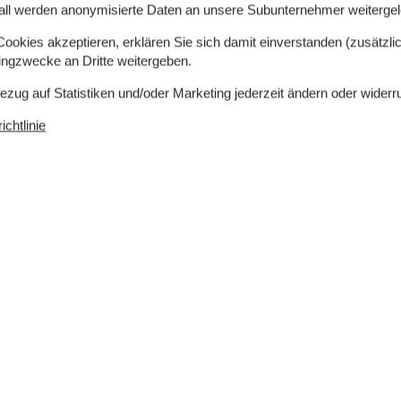
all werden anonymisierte Daten an unsere Subunternehmer weitergele
okies akzeptieren, erklären Sie sich damit einverstanden (zusätzlich
tingzwecke an Dritte weitergeben.
t nur eine Panoramaaussicht über den Aargab Strand
Bezug auf Statistiken und/oder Marketing jederzeit ändern oder widerr
g Fjord im Osten. Ihre Urlaubstage auf der
im, am und auf dem Wasser geprägt. Sie können
chtlinie
er und Fjord angeln und mit dem Surfbrett, dem
 der fantastischen Surfspots der Gegend, ist nach
rtskern Hvide Sandes mit seinen interessanten