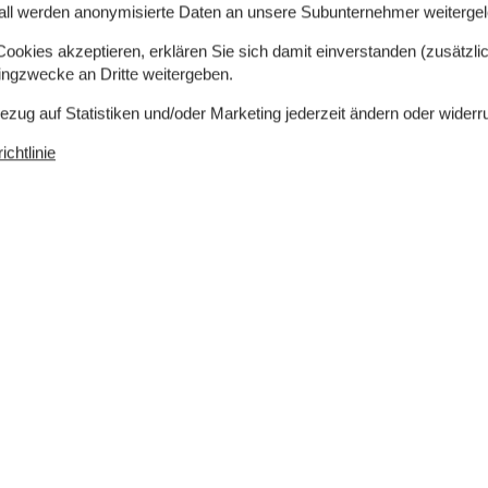
all werden anonymisierte Daten an unsere Subunternehmer weitergele
Ja
Ladestation für Elektroauto
Ja
okies akzeptieren, erklären Sie sich damit einverstanden (zusätzlich
Klimafreundlich
Ja
tingzwecke an Dritte weitergeben.
Bezug auf Statistiken und/oder Marketing jederzeit ändern oder widerr
chtlinie
Draußen
Eingezäunte Terrasse
Gartenmöbel
Geschlossene Terrasse
Grill
Kohle
Parken auf dem Grundstück
Sandkiste
Schaukel
Terrasse
Verschlossener Schuppen
21 m²
Diverse
2 x Fliesenboden
2 x Fußbodenheizung
5 x Holz-/Parkettboden
Wäscheständer / Wäscheleine