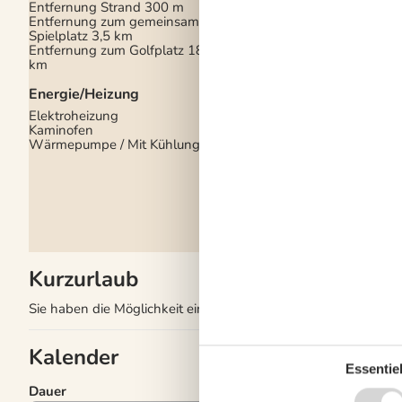
Entfernung Strand
300 m
Deutsche Kanäle
Entfernung zum gemeinsamen
Dän. TV
Spielplatz
3,5 km
Kostenloses WLAN - 
Entfernung zum Golfplatz
18,5
100 Mbit
km
Parabol
TV
Energie/Heizung
Elektroheizung
Kaminofen
Wärmepumpe / Mit Kühlung
Kurzurlaub
Sie haben die Möglichkeit einen Kurzurlaub in ausgewählten 
Kalender
Essentiel
Dauer