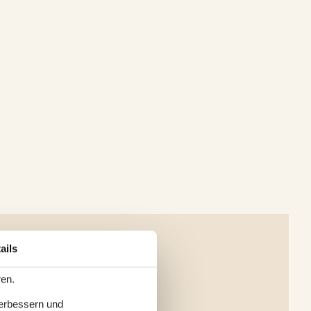
ails
ren.
verbessern und