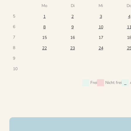
Mo
Di
Mi
D
5
1
2
3
4
6
8
9
10
1
7
15
16
17
1
8
22
23
24
2
9
10
Frei
Nicht frei