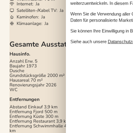
weiterzuentwickeln. In diesem F
Internet
Ja
Waschmaschine
Satelliten-/Kabel TV
Ja
Trockner
Ja
Wenn Sie die Verwendung aller Co
Kaminofen
Ja
Nichtraucher
Ja
Daten für personalisierte Marke
Klimaanlage
Ja
Sie können Ihre Einwilligung in 
Siehe auch unsere
Datanschutzri
Gesamte Ausstattung
Hausinfo.
Küchengeräte
Anzahl Erw.
5
Abzugshaube
Baujahr
1973
Backofen
Dusche
Bügelbrett
Grundstücksgröße
2000 m²
Bügeleisen
Hausareal
70 m²
Gefriertruhe
Renovierungsjahr
2026
Kaffeemaschine
WC
Kochplatten
Kühlschrank
Entfernungen
Mikrowelle
Waschmaschine
Abstand Einkauf
3,9 km
Wasserkocher
Entfernung Fjord
500 m
Wäschetrockner
Entfernung Küste
300 m
Entfernung Restaurant
3,9 km
Multimedien
Entfernung Schwimmhalle
4,5
km
Chromecast