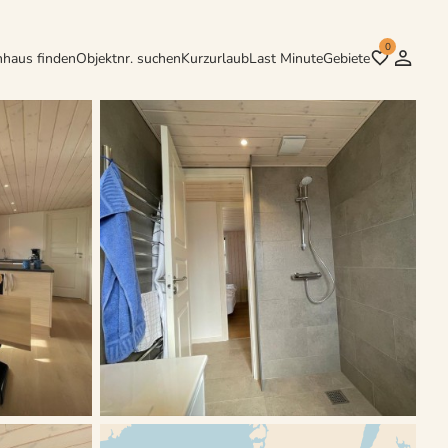
0
nhaus finden
Objektnr. suchen
Kurzurlaub
Last Minute
Gebiete