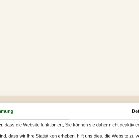
mmung
Det
0 m²
Entfernung Wasser
300 m
r, dass die Website funktioniert, Sie können sie daher nicht deaktivie
rlaubt
Einkaufen
3.900 m
d, dass wir Ihre Statistiken erheben, hilft uns dies, die Website zu 
ch
Ja