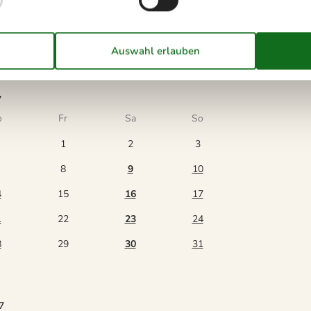
7
o
Fr
Sa
So
1
2
3
8
9
10
4
15
16
17
1
22
23
24
8
29
30
31
7