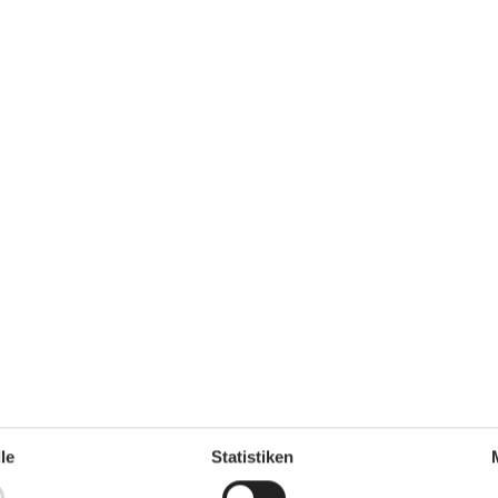
Regeln
mehr als
Aufladen des Elektroautos
erlaubt / CEE-Stecker mit 16
Ampere vorhanden, Kabel
mitbringen
HAUSTIER NICHT ERLAUBT
Rauchen verboten
Preis inbegriffen
Endreinigung inkl.
Wasser inkl.
Zeiträumen des Jahres zu machen.
le
Statistiken