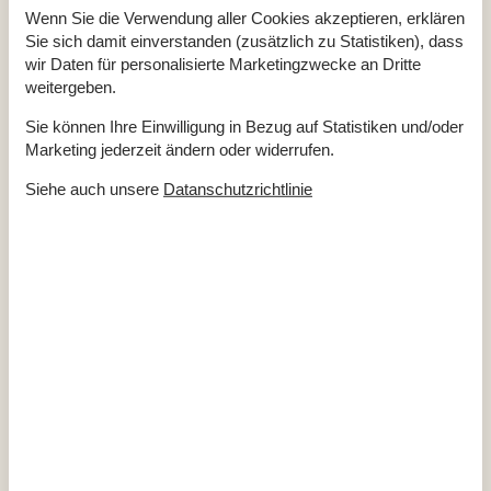
Internet
Ja
Wenn Sie die Verwendung aller Cookies akzeptieren, erklären
Satelliten-/Kabel TV
Ja
Sie sich damit einverstanden (zusätzlich zu Statistiken), dass
Kaminofen
Ja
wir Daten für personalisierte Marketingzwecke an Dritte
Gute Angelmöglichkeiten
Ja
weitergeben.
Wasserblick
Ja
Sie können Ihre Einwilligung in Bezug auf Statistiken und/oder
Klimaanlage
Ja
Marketing jederzeit ändern oder widerrufen.
Waschmaschine
Ja
Trockner
Ja
Siehe auch unsere
Datanschutzrichtlinie
Geschirrspüler
Ja
Nichtraucher
Ja
Klimafreundlich
Ja
Gesamte Ausstattung
Hausinfo.
2 x WC
Anzahl Erw.
5
Badewanne
Baujahr
1997
Dusche
Fördeblick