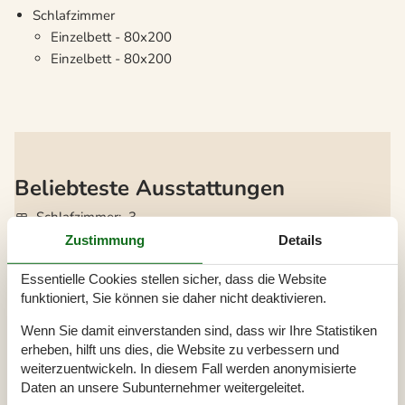
Schlafzimmer
Einzelbett - 80x200
Einzelbett - 80x200
Beliebteste Ausstattungen
Schlafzimmer
3
Badezimmer
1
Zustimmung
Details
Wohnfläche
105 m²
Grundstück
1.604 m²
Essentielle Cookies stellen sicher, dass die Website
Haustiere
Nicht erlaubt
funktioniert, Sie können sie daher nicht deaktivieren.
Kurzurlaub möglich
Nein
Wenn Sie damit einverstanden sind, dass wir Ihre Statistiken
Entfernung Wasser
300 m
erheben, hilft uns dies, die Website zu verbessern und
Einkaufen
3.500 m
weiterzuentwickeln. In diesem Fall werden anonymisierte
Whirlpool
Ja
Daten an unsere Subunternehmer weitergeleitet.
Sauna
Ja