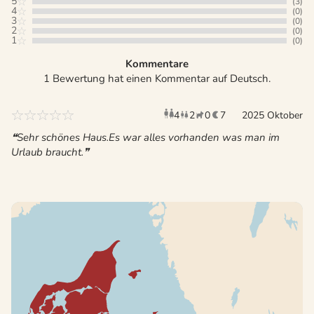
5
(3)
4
(0)
3
(0)
2
(0)
1
(0)
Kommentare
1 Bewertung hat einen Kommentar auf Deutsch.
4
2
0
7
Erwachsene
2025 Oktober
Kinder
Haustiere
Überna
Sehr schönes Haus.Es war alles vorhanden was man im
Urlaub braucht.