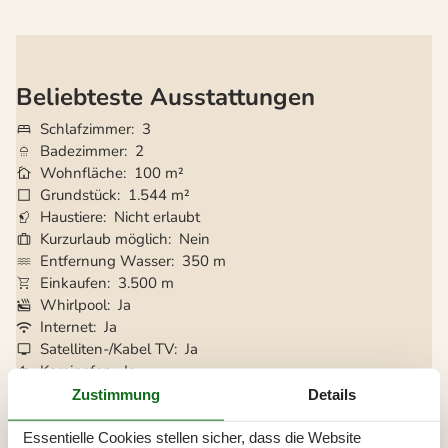
Beliebteste Ausstattungen
Schlafzimmer
3
Badezimmer
2
Wohnfläche
100 m²
Grundstück
1.544 m²
Haustiere
Nicht erlaubt
Kurzurlaub möglich
Nein
Entfernung Wasser
350 m
Einkaufen
3.500 m
Whirlpool
Ja
Internet
Ja
Satelliten-/Kabel TV
Ja
Kaminofen
Ja
Wasserblick
Ja
Zustimmung
Details
Klimaanlage
Ja
Waschmaschine
Ja
Essentielle Cookies stellen sicher, dass die Website