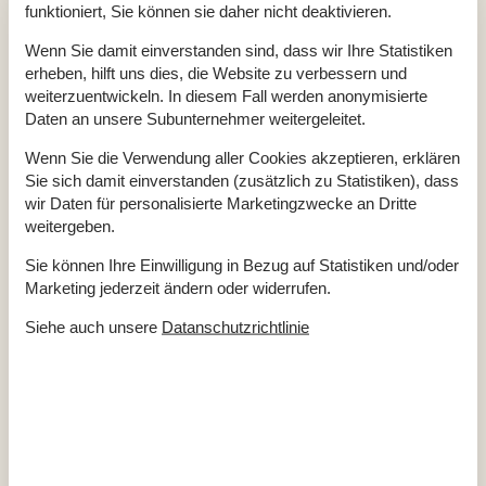
Geschirrspüler
Ja
funktioniert, Sie können sie daher nicht deaktivieren.
Nichtraucher
Ja
Wenn Sie damit einverstanden sind, dass wir Ihre Statistiken
Ladestation für Elektroauto
Ja
erheben, hilft uns dies, die Website zu verbessern und
Klimafreundlich
Ja
weiterzuentwickeln. In diesem Fall werden anonymisierte
Daten an unsere Subunternehmer weitergeleitet.
Wenn Sie die Verwendung aller Cookies akzeptieren, erklären
Gesamte Ausstattung
Sie sich damit einverstanden (zusätzlich zu Statistiken), dass
Hausinfo.
wir Daten für personalisierte Marketingzwecke an Dritte
weitergeben.
2 x Dusche
Anzahl Erw.
6
Baujahr
1990
Sie können Ihre Einwilligung in Bezug auf Statistiken und/oder
Fördeblick
Marketing jederzeit ändern oder widerrufen.
Grundstücksgröße
1544 m²
Hausareal
100 m²
Siehe auch unsere
Datanschutzrichtlinie
Renovierungsjahr
2020
Whirlpool, drinnen
Entfernungen
Entfernung Einkauf / Ganzjahresgeschäft
3,5 km
Entfernung Fjord
500 m
Entfernung Küste
350 m
Entfernung Restaurant
3,5 km
Entfernung Schwimmhalle
4 km