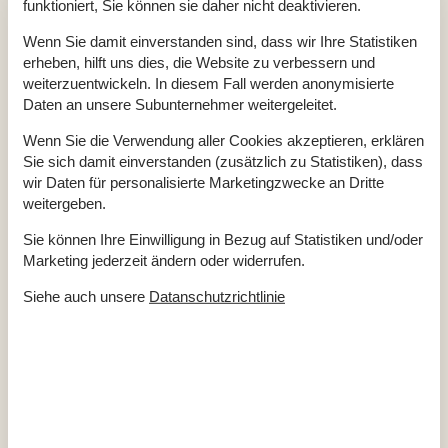
funktioniert, Sie können sie daher nicht deaktivieren.
Kaminofen
Ja
Wasserblick
Ja
Wenn Sie damit einverstanden sind, dass wir Ihre Statistiken
Geschirrspüler
Ja
erheben, hilft uns dies, die Website zu verbessern und
Nichtraucher
Ja
weiterzuentwickeln. In diesem Fall werden anonymisierte
Daten an unsere Subunternehmer weitergeleitet.
Wenn Sie die Verwendung aller Cookies akzeptieren, erklären
Gesamte Ausstattung
Sie sich damit einverstanden (zusätzlich zu Statistiken), dass
wir Daten für personalisierte Marketingzwecke an Dritte
Hausinfo.
weitergeben.
Anzahl Erw.
4
Anzahl Haustiere
1
Sie können Ihre Einwilligung in Bezug auf Statistiken und/oder
Baujahr
1983
Dusche
Marketing jederzeit ändern oder widerrufen.
Fördeblick
Grundstück / Naturgrund
1323 m²
Siehe auch unsere
Datanschutzrichtlinie
Hausareal
71 m²
Naturblick
Renovierungsjahr
WC
Entfernungen
Entfernung Einkauf / Ganzjahresgeschäft
3,3 km
Entfernung Fjord
400 m
Entfernung Küste
350 m