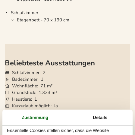
Schlafzimmer
Etagenbett - 70 x 190 cm
Beliebteste Ausstattungen
Schlafzimmer
2
Badezimmer
1
Wohnfläche
71 m²
Grundstück
1.323 m²
Haustiere
1
Kurzurlaub möglich
Ja
Entfernung Wasser
350 m
Zustimmung
Details
Einkaufen
3.300 m
Internet
Ja
Essentielle Cookies stellen sicher, dass die Website
Satelliten-/Kabel TV
Ja