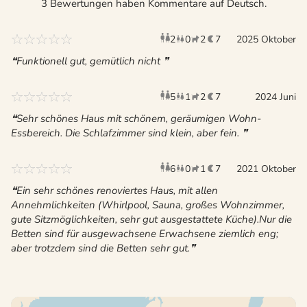
3 Bewertungen haben Kommentare auf Deutsch.
2
0
2
7
Erwachsene
2025 Oktober
Kinder
Haustiere
Überna
Funktionell gut, gemütlich nicht
5
1
2
7
Erwachsene
Kind
2024 Juni
Haustiere
Überna
Sehr schönes Haus mit schönem, geräumigen Wohn-
Essbereich. Die Schlafzimmer sind klein, aber fein.
6
0
1
7
Erwachsene
2021 Oktober
Kinder
Haustier
Überna
Ein sehr schönes renoviertes Haus, mit allen
Annehmlichkeiten (Whirlpool, Sauna, großes Wohnzimmer,
gute Sitzmöglichkeiten, sehr gut ausgestattete Küche).Nur die
Betten sind für ausgewachsene Erwachsene ziemlich eng;
aber trotzdem sind die Betten sehr gut.