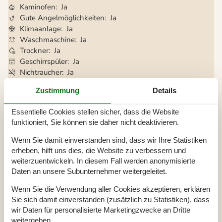
Kaminofen
Ja
Gute Angelmöglichkeiten
Ja
Klimaanlage
Ja
Waschmaschine
Ja
Trockner
Ja
Geschirrspüler
Ja
Nichtraucher
Ja
Klimafreundlich
Ja
Zustimmung
Details
Essentielle Cookies stellen sicher, dass die Website
Gesamte Ausstattung
funktioniert, Sie können sie daher nicht deaktivieren.
Hausinfo.
Wenn Sie damit einverstanden sind, dass wir Ihre Statistiken
2 x Dusche
erheben, hilft uns dies, die Website zu verbessern und
2 x WC
weiterzuentwickeln. In diesem Fall werden anonymisierte
Annexgrösse
11 m²
Daten an unsere Subunternehmer weitergeleitet.
Anzahl Erw.
8
Anzahl Haustiere
2
Baujahr
1962
Wenn Sie die Verwendung aller Cookies akzeptieren, erklären
Grundstück / Naturgrund
2800 m²
Sie sich damit einverstanden (zusätzlich zu Statistiken), dass
Hausareal
129 m²
wir Daten für personalisierte Marketingzwecke an Dritte
Naturblick
Panorama
weitergeben.