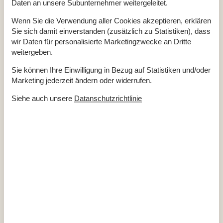
Daten an unsere Subunternehmer weitergeleitet.
Klimafreundlich
Ja
Wenn Sie die Verwendung aller Cookies akzeptieren, erklären
Sie sich damit einverstanden (zusätzlich zu Statistiken), dass
Gesamte Ausstattung
wir Daten für personalisierte Marketingzwecke an Dritte
weitergeben.
Hausinfo.
Sie können Ihre Einwilligung in Bezug auf Statistiken und/oder
Anzahl Erw.
6
Baujahr
2025
Marketing jederzeit ändern oder widerrufen.
Dusche
Grundstück / Naturgrund
1343 m²
Siehe auch unsere
Datanschutzrichtlinie
Hausareal
107 m²
WC
Entfernungen
Entfernung Einkauf / Ganzjahresgeschäft
2,5 km
Entfernung Fjord
600 m
Entfernung Küste
200 m
Entfernung Restaurant
2,5 km
Entfernung Schwimmhalle
3,2 km
Entfernung Strand / Sand-, Kieselstrand
200 m
Entfernung zum Golfplatz
18 km
Energie/Heizung
Elektroheizung