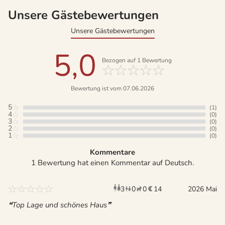
Unsere Gästebewertungen
Unsere Gästebewertungen
5,0
Bezogen auf
1
Bewertung
Bewertung ist vom 07.06.2026
5
(1)
4
(0)
3
(0)
2
(0)
1
(0)
Kommentare
1 Bewertung hat einen Kommentar auf Deutsch.
3
0
0
14
Erwachsene
Kinder
Haustiere
2026 Mai
Übernac
Top Lage und schönes Haus