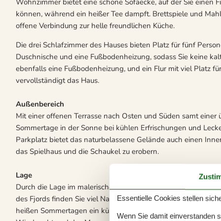
Wohnzimmer bietet eine schöne Sofaecke, auf der Sie einen F
können, während ein heißer Tee dampft. Brettspiele und Mahlze
offene Verbindung zur helle freundlichen Küche.
Die drei Schlafzimmer des Hauses bieten Platz für fünf Perso
Duschnische und eine Fußbodenheizung, sodass Sie keine kalt
ebenfalls eine Fußbodenheizung, und ein Flur mit viel Platz 
vervollständigt das Haus.
Außenbereich
Mit einer offenen Terrasse nach Osten und Süden samt einer
Sommertage in der Sonne bei kühlen Erfrischungen und Leck
Parkplatz bietet das naturbelassene Gelände auch einen Innen
das Spielhaus und die Schaukel zu erobern.
Lage
Zusti
Durch die Lage im malerischen Argab haben Sie leichten Zug
des Fjords finden Sie viel Natur, während der lange, weiße Sa
Essentielle Cookies stellen siche
heißen Sommertagen ein kühlendes Bad nehmen oder frisch
Wenn Sie damit einverstanden sin