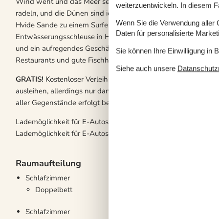
Wind weht und das Meer seine Zähne zeigt. Auf dem Radweg
weiterzuentwickeln. In diesem F
radeln, und die Dünen sind ideal zum Drachensteigen. Surf
Wenn Sie die Verwendung aller Co
Hvide Sande zu einem Surferparadies, und auch Angler finden
Daten für personalisierte Marke
Entwässerungsschleuse in Hvide Sande die Angel auswerfen. 
und ein aufregendes Geschäftsleben, und im Sommer pulsiert
Sie können Ihre Einwilligung in 
Restaurants und gute Fischhändler mit allem, was das Meer he
Siehe auch unsere
Datanschutzri
GRATIS!
Kostenloser Verleih von Kinderreisebetten und Hoch
ausleihen, allerdings nur dann, wenn auch in Ihrem Mietobjek
aller Gegenstände erfolgt bei .
Lademöglichkeit für E-Autos: Schauen Sie bitte unter "Ausstat
Lademöglichkeit für E-Autos vorhanden ist.
Raumaufteilung
Schlafzimmer
Doppelbett
Schlafzimmer