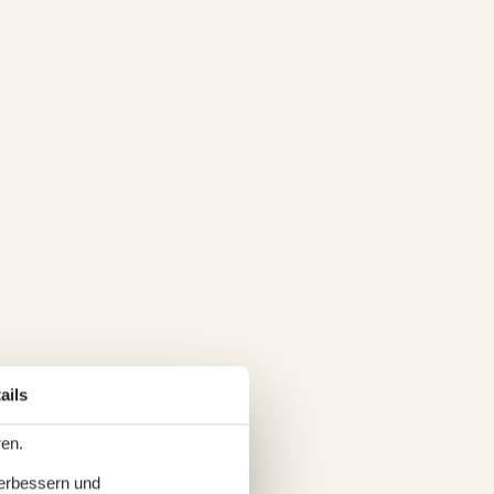
ails
ren.
verbessern und