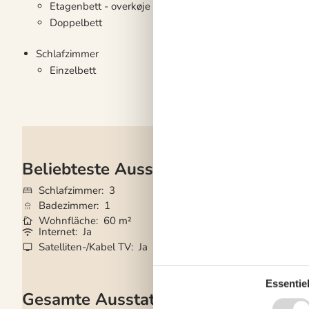
Etagenbett - overkøje 70*200 cm.
Doppelbett
Schlafzimmer
Einzelbett
Beliebteste Ausstattungen
Schlafzimmer
3
Grundstück
1.20
Badezimmer
1
Haustiere
1
Wohnfläche
60 m²
Kurzurlaub mögli
Internet
Ja
Klimaanlage
Ja
Satelliten-/Kabel TV
Ja
Waschmaschine
Essentiel
Gesamte Ausstattung