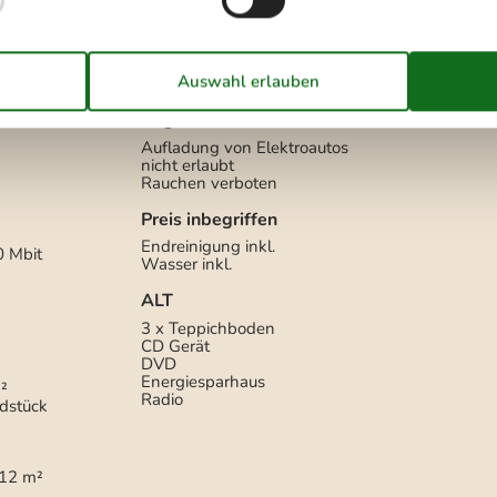
Diverse
2 x Fliesenboden
2 x Fußbodenheizung
2 x Holz-/Parkettboden
rfach
20
Regeln
Aufladung von Elektroautos
nicht erlaubt
Rauchen verboten
Preis inbegriffen
Endreinigung inkl.
0 Mbit
Wasser inkl.
ALT
3 x Teppichboden
CD Gerät
DVD
Energiesparhaus
²
Radio
dstück
12 m²