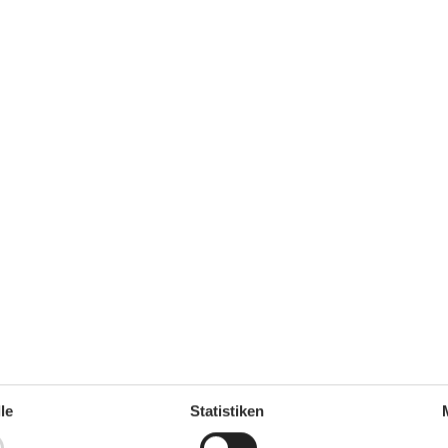
0 m²
Entfernung Wasser
350 m
Einkaufen
3.800 m
ch
Nein
Nichtraucher
Ja
Ja
Klimafreundlich
Ja
le
Statistiken