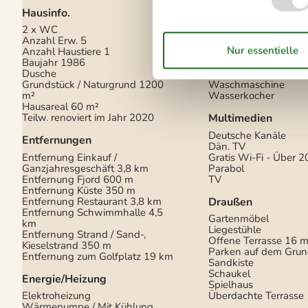
Hausinfo.
Küchengeräte
2 x WC
Abzugshaube
Anzahl Erw.
5
Backofen
Anzahl Haustiere
1
Kaffeemaschine
Baujahr
1986
Kühlschrank m/Gefrie
Dusche
Mikrowelle
Grundstück / Naturgrund
1200
Waschmaschine
m²
Wasserkocher
Hausareal
60 m²
Teilw. renoviert im Jahr
2020
Multimedien
Deutsche Kanäle
Entfernungen
Dän. TV
Entfernung Einkauf /
Gratis Wi-Fi - Über 2
Ganzjahresgeschäft
3,8 km
Parabol
Entfernung Fjord
600 m
TV
Entfernung Küste
350 m
Entfernung Restaurant
3,8 km
Draußen
Entfernung Schwimmhalle
4,5
Gartenmöbel
km
Liegestühle
Entfernung Strand / Sand-,
Offene Terrasse
16 m
Kieselstrand
350 m
Parken auf dem Grun
Entfernung zum Golfplatz
19 km
Sandkiste
Schaukel
Energie/Heizung
Spielhaus
Elektroheizung
Überdachte Terrasse
Wärmepumpe / Mit Kühlung