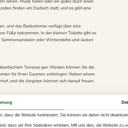
ilm sehen, Musik hören oder ein gutes Buch lesen
iten finden am Esstisch statt, und es gibt eine
nen, und das Badezimmer verfügt über eine
en Füße bekommen. In der kleinen Toilette gibt es
für Sommersandalen oder Winterstiefel und Jacken
 überdachten Terrasse gen Westen können Sie die
ereien für Ihren Gaumen verbringen. Neben einem
hof, und die Jüngsten können sich darauf freuen,
mmung
Det
ang zum Ringkøbing Fjord und zur Nordsee. Entlang
ndstrand an der Nordsee der Ort ist, an dem Sie an
r, dass die Website funktioniert, Sie können sie daher nicht deaktivie
e Spaziergänge unternehmen können, wenn der
d, dass wir Ihre Statistiken erheben, hilft uns dies, die Website zu 