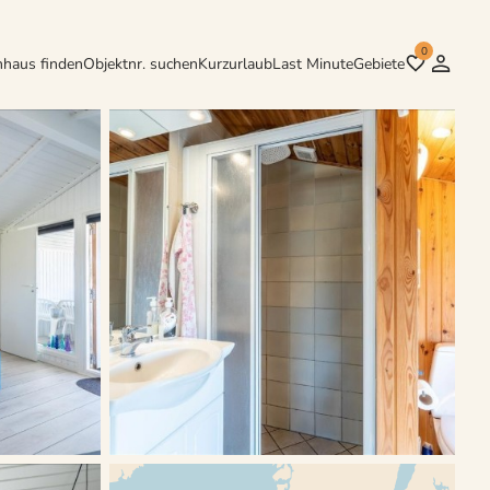
0
nhaus finden
Objektnr. suchen
Kurzurlaub
Last Minute
Gebiete