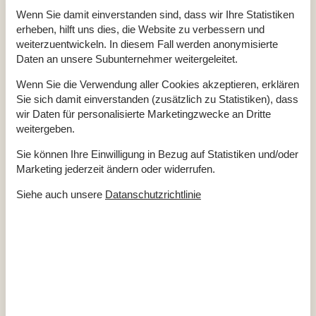
Gesamte Ausstattung
Wenn Sie damit einverstanden sind, dass wir Ihre Statistiken
Hausinfo.
erheben, hilft uns dies, die Website zu verbessern und
2 x WC
weiterzuentwickeln. In diesem Fall werden anonymisierte
Anzahl Erw.
6
Daten an unsere Subunternehmer weitergeleitet.
Anzahl Haustiere
1
Baujahr
1994
Wenn Sie die Verwendung aller Cookies akzeptieren, erklären
Dusche
Sie sich damit einverstanden (zusätzlich zu Statistiken), dass
Grundstück / Naturgrund
2000 m²
Hausareal
100 m²
wir Daten für personalisierte Marketingzwecke an Dritte
Sauna
weitergeben.
Teilw. renoviert im Jahr
2000
Whirlpool, drinnen
Sie können Ihre Einwilligung in Bezug auf Statistiken und/oder
Entfernungen
Marketing jederzeit ändern oder widerrufen.
Entfernung Einkauf / Ganzjahresgeschäft
5,4 km
Siehe auch unsere
Datanschutzrichtlinie
Entfernung Fjord
800 m
Entfernung Küste
285 m
Entfernung Restaurant
5,4 km
Entfernung Schwimmhalle
6,1 km
Entfernung Strand / Sand-, Kieselstrand
285 m
Entfernung zum Golfplatz
20 km
Energie/Heizung
Elektroheizung
Kaminofen