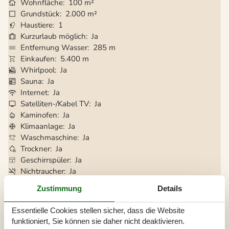
Wohnfläche
100 m²
Grundstück
2.000 m²
Haustiere
1
Kurzurlaub möglich
Ja
Entfernung Wasser
285 m
Einkaufen
5.400 m
Whirlpool
Ja
Sauna
Ja
Internet
Ja
Satelliten-/Kabel TV
Ja
Kaminofen
Ja
Klimaanlage
Ja
Waschmaschine
Ja
Trockner
Ja
Geschirrspüler
Ja
Nichtraucher
Ja
Ladestation für Elektroauto
Ja
Zustimmung
Details
Klimafreundlich
Ja
Essentielle Cookies stellen sicher, dass die Website
funktioniert, Sie können sie daher nicht deaktivieren.