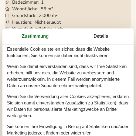
Badezimmer
1
Wohnfläche
86 m²
Grundstück
2.000 m²
Haustiere
Nicht erlaubt
Kurzurlaub möglich
Nein
Entfernung Wasser
150 m
Zustimmung
Details
Einkaufen
2 km
Sauna
Ja
Essentielle Cookies stellen sicher, dass die Website
Internet
Ja
funktioniert, Sie können sie daher nicht deaktivieren.
Satelliten-/Kabel TV
Ja
Wenn Sie damit einverstanden sind, dass wir Ihre Statistiken
Kaminofen
Ja
erheben, hilft uns dies, die Website zu verbessern und
Wasserblick
Ja
weiterzuentwickeln. In diesem Fall werden anonymisierte
Klimaanlage
Ja
Daten an unsere Subunternehmer weitergeleitet.
Waschmaschine
Ja
Trockner
Ja
Wenn Sie die Verwendung aller Cookies akzeptieren, erklären
Geschirrspüler
Ja
Sie sich damit einverstanden (zusätzlich zu Statistiken), dass
Nichtraucher
Ja
wir Daten für personalisierte Marketingzwecke an Dritte
Klimafreundlich
Ja
weitergeben.
Sie können Ihre Einwilligung in Bezug auf Statistiken und/oder
Marketing jederzeit ändern oder widerrufen.