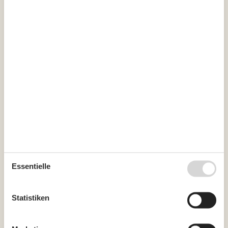
Offene Terrasse
50 m²
Parken auf dem Grundstück
Sandkiste
Schaukel
Überdachte Terrasse
10 m²
Diverse
5 x Holz-/Parkettboden
Fliessen-/Plattenboden
Fußbodenheizung
Regeln
Aufladung von Elektroautos nicht erlaubt
HAUSTIER NICHT ERLAUBT
Rauchen verboten
Preis inbegriffen
Endreinigung inkl.
Wasser inkl.
Essentielle
ALT
Energiesparhaus
Statistiken