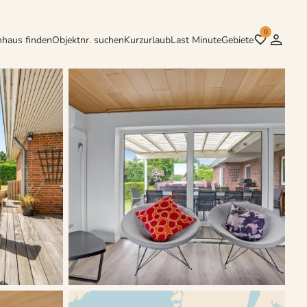
0
nhaus finden
Objektnr. suchen
Kurzurlaub
Last Minute
Gebiete