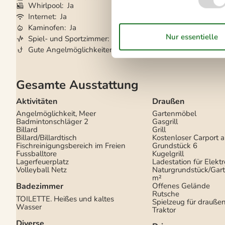
Whirlpool
Ja
Wasserblick
Ja
Internet
Ja
Klimaanlage
Ja
Kaminofen
Ja
Waschmaschine
Spiel- und Sportzimmer
Ja
Trockner
Ja
Gute Angelmöglichkeiten
Ja
Geschirrspüler
Ja
Gesamte Ausstattung
Aktivitäten
Draußen
Angelmöglichkeit, Meer
Gartenmöbel
Badmintonschläger
2
Gasgrill
Billard
Grill
Billard/Billardtisch
Kostenloser Carport 
Fischreinigungsbereich im Freien
Grundstück
6
Fussballtore
Kugelgrill
Lagerfeuerplatz
Ladestation für Elekt
Volleyball Netz
Naturgrundstück/Gar
m²
Badezimmer
Offenes Gelände
Rutsche
TOILETTE. Heißes und kaltes
Spielzeug für drauße
Wasser
Traktor
Diverse