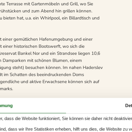
te Terrasse mit Gartenmöbeln und Grill, wo Sie
ühstücken und zum Abend hin grillen können.
bieten hat, u.a. ein Whirlpool, ein Billardtisch und
it einer gemütlichen Hafenumgebung und einer
t einer historischen Bootswerft, wo sich die
lreservat Bankel Nor und ein Strandsee liegen 10,6
 den Damparken mit schönen Blumen, einem
fügung steht) besuchen können. Im nahen Haderslev
adt im Schatten des beeindruckenden Doms
ugendliche und aktive Erwachsene können sich auf
emarks.
tlichen Städte im Süden Jütlands, gibt es viele
mmung
Det
raße, und wenn Sie gerade nicht einkaufen, können
r, dass die Website funktioniert, Sie können sie daher nicht deaktivie
d, dass wir Ihre Statistiken erheben, hilft uns dies, die Website zu 