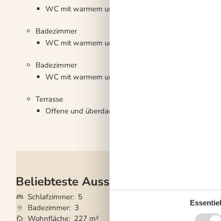
WC mit warmem und kaltem Wasser, Dusche
Badezimmer
WC mit warmem und kaltem Wasser, Dusche
Badezimmer
WC mit warmem und kaltem Wasser, Dusche
Terrasse
Offene und überdachte Terrasse
Beliebteste Ausstattungen
Schlafzimmer
5
Grundstück
1.11
Essentiel
Badezimmer
3
Haustiere
Nicht e
Wohnfläche
227 m²
Kurzurlaub mögli