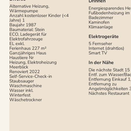
Drinnen
Alternative Heizung,
Energiesparendes He
Wärmepumpe
Fußbodenheizung im
Anzahl kostenloser Kinder (<4
Badezimmer
Jahre)
1
Kaminofen
Baujahr
1987
Klimaanlage
Baumaterial: Stein
ECO, Ladegerät für
Elektrogeräte
Elektrofahrzeuge
EL exkl.
5 Fernseher
Ferienhaus
227 m²
Internet (drahtlos)
Ganzjähriges Haus
Smart TV
Haustiere Nr
Heizung, Elektroheizung
In der Nähe
Meerblick
Die nächste Stadt
15
Renoviert
2022
Entf. zum Wasser/Ba
Self-Service-Check-in
Entfernung Einkauf
1
Staubsauger
Entfernung zu
Waschmaschine
Angelmöglichkeiten
Wasser inkl.
Nächstes Restaurant
Winterfest
Wäschetrockner