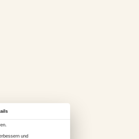
ails
ren.
verbessern und