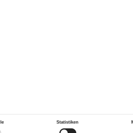
0 m²
Entfernung Wasser
350 m
le
Statistiken
rlaubt
Einkaufen
1.500 m
ch
Nein