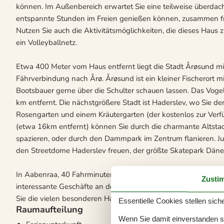
können. Im Außenbereich erwartet Sie eine teilweise überdach
entspannte Stunden im Freien genießen können, zusammen fr
Nutzen Sie auch die Aktivitätsmöglichkeiten, die dieses Haus zu 
ein Volleyballnetz.
Etwa 400 Meter vom Haus entfernt liegt die Stadt Årøsund m
Fährverbindung nach Årø. Årøsund ist ein kleiner Fischerort mi
Bootsbauer gerne über die Schulter schauen lassen. Das Voge
km entfernt. Die nächstgrößere Stadt ist Haderslev, wo Sie
Rosengarten und einem Kräutergarten (der kostenlos zur Ver
(etwa 16km entfernt) können Sie durch die charmante Altst
spazieren, oder durch den Dammpark im Zentrum flanieren. J
den Streetdome Haderslev freuen, der größte Skatepark Dän
In Aabenraa, 40 Fahrminuten entfernt, einer weiteren der gemü
Zusti
interessante Geschäfte an der langen, hügeligen Fußgängerst
Sie die vielen besonderen Haustüren bewundern.
Essentielle Cookies stellen siche
Raumaufteilung
Wenn Sie damit einverstanden sin