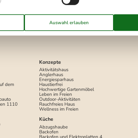
Nichtraucher
Ja
Ladestation für Elektroauto
Ja
Ja
Klimafreundlich
Ja
Konzepte
Aktivitätshaus
Anglerhaus
Energiesparhaus
auf dem
Haustierfrei
Hochwertige Gartenmöbel
Leben im Freien
roauto
Outdoor-Aktivitäten
ten
1110
Rauchfreies Haus
Wellness im Freien
Küche
n
Abzugshaube
Backofen
Backofen und Elektroplatten
4