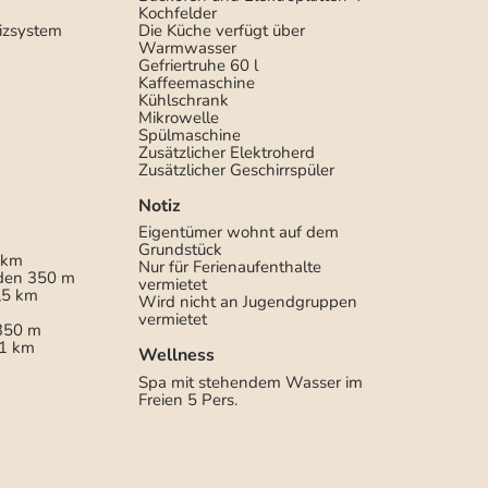
Kochfelder
izsystem
Die Küche verfügt über
Warmwasser
Gefriertruhe
60 l
Kaffeemaschine
Kühlschrank
Mikrowelle
Spülmaschine
Zusätzlicher Elektroherd
Zusätzlicher Geschirrspüler
Notiz
Eigentümer wohnt auf dem
Grundstück
 km
Nur für Ferienaufenthalte
den
350 m
vermietet
,5 km
Wird nicht an Jugendgruppen
vermietet
350 m
1 km
Wellness
Spa mit stehendem Wasser im
Freien
5 Pers.