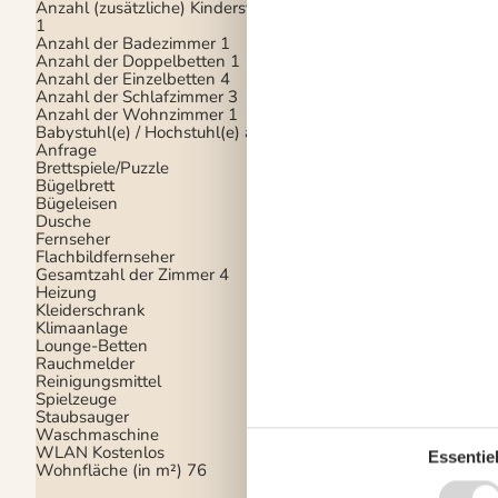
Anzahl (zusätzliche) Kinderstühle
Backofen
1
Gefrierfach
Anzahl der Badezimmer
1
Kaffeemaschine
Regu
Anzahl der Doppelbetten
1
Küche
Anzahl der Einzelbetten
4
Küchenherd
Keramik
Anzahl der Schlafzimmer
3
Küchenutensilien
Anzahl der Wohnzimmer
1
Kühlschrank
Babystuhl(e) / Hochstuhl(e) auf
Mikrowelle
Anfrage
Spülmaschine
Brettspiele/Puzzle
Toaster
Bügelbrett
Wasserkocher
Bügeleisen
Weingläser
Dusche
Fernseher
Draussen
Flachbildfernseher
Garten
Gesamtzahl der Zimmer
4
Gartenmöbel
Heizung
Parken
Privater Park
Kleiderschrank
Terrasse
Klimaanlage
Lounge-Betten
Eignung
Rauchmelder
Reinigungsmittel
Haus ist für Haustier
Spielzeuge
Haus ist für Kinder g
Staubsauger
Haus ist für Nichtrauc
Waschmaschine
WLAN
Kostenlos
Essentiel
Wohnfläche (in m²)
76