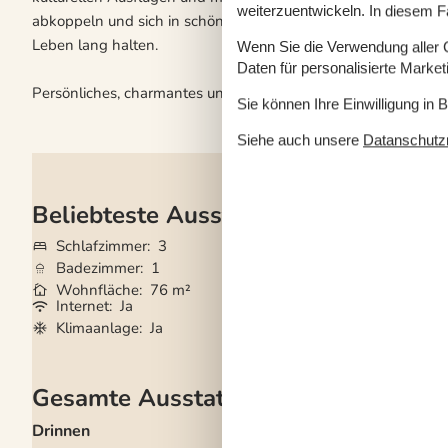
weiterzuentwickeln. In diesem F
abkoppeln und sich in schöner, friedlicher Umgebung aufladen
Leben lang halten.
Wenn Sie die Verwendung aller Co
Daten für personalisierte Marke
Persönliches, charmantes und geräumiges Ferienhaus in der 
Sie können Ihre Einwilligung in 
Siehe auch unsere
Datanschutzri
Beliebteste Ausstattungen
Schlafzimmer
3
Haustiere
2
Badezimmer
1
Kurzurlaub mögli
Wohnfläche
76 m²
Entfernung Wass
Internet
Ja
Waschmaschine
Klimaanlage
Ja
Geschirrspüler
Ja
Gesamte Ausstattung
Drinnen
Küche