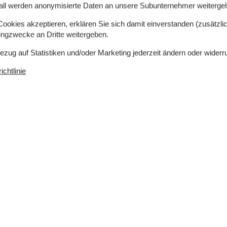
all werden anonymisierte Daten an unsere Subunternehmer weitergele
, während Sie Erinnerungen schaffen, die ein
okies akzeptieren, erklären Sie sich damit einverstanden (zusätzlich
tingzwecke an Dritte weitergeben.
Nähe des Strandes und des Stadtlebens
Bezug auf Statistiken und/oder Marketing jederzeit ändern oder widerr
chtlinie
Einkaufen
2.010 m
ch
Ja
er
90 m
Ja
Nichtraucher
Ja
Strand