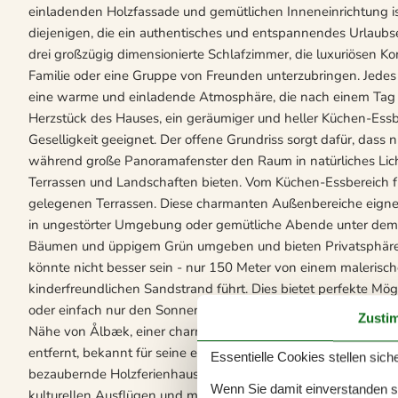
einladenden Holzfassade und gemütlichen Inneneinrichtung i
diejenigen, die ein authentisches und entspannendes Urlaubs
drei großzügig dimensionierte Schlafzimmer, die luxuriösen K
Familie oder eine Gruppe von Freunden unterzubringen. Jedes 
eine warme und einladende Atmosphäre, die nach einem Tag 
Herzstück des Hauses, ein geräumiger und heller Küchen-Essb
Geselligkeit geeignet. Der offene Grundriss sorgt dafür, das
während große Panoramafenster den Raum in natürliches Lich
Terrassen und Landschaften bieten. Vom Küchen-Essbereich fü
gelegenen Terrassen. Diese charmanten Außenbereiche eignen
in ungestörter Umgebung oder gemütliche Abende unter dem 
Bäumen und üppigem Grün umgeben und bieten Privatsphäre un
könnte nicht besser sein - nur 150 Meter von einem malerische
kinderfreundlichen Sandstrand führt. Dies bietet perfekte 
oder einfach nur den Sonnenuntergang über dem Wasser geni
Zusti
Nähe von Ålbæk, einer charmanten Stadt mit gemütlichen Ca
entfernt, bekannt für seine einzigartige Künstlerkolonie und 
Essentielle Cookies stellen siche
bezaubernde Holzferienhaus zu Ihrer nächsten Urlaubswahl u
Wenn Sie damit einverstanden sin
kulturellen Ausflügen und malerischen Abenteuern, alles in gr