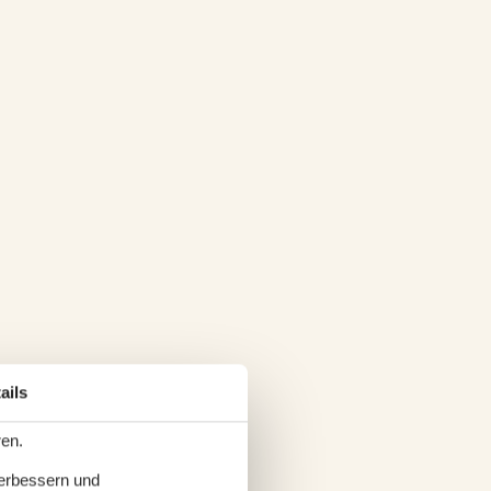
ails
ren.
verbessern und