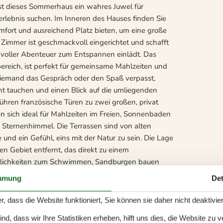
st dieses Sommerhaus ein wahres Juwel für
erlebnis suchen. Im Inneren des Hauses finden Sie
omfort und ausreichend Platz bieten, um eine große
Zimmer ist geschmackvoll eingerichtet und schafft
voller Abenteuer zum Entspannen einlädt. Das
ereich, ist perfekt für gemeinsame Mahlzeiten und
s niemand das Gespräch oder den Spaß verpasst,
t tauchen und einen Blick auf die umliegenden
hren französische Türen zu zwei großen, privat
 sich ideal für Mahlzeiten im Freien, Sonnenbaden
Sternenhimmel. Die Terrassen sind von alten
d ein Gefühl, eins mit der Natur zu sein. Die Lage
n Gebiet entfernt, das direkt zu einem
Möglichkeiten zum Schwimmen, Sandburgen bauen
eßen. Darüber hinaus liegt das Sommerhaus in der
mmung
Det
fés und Geschäften, und nur 20 km von Skagen
malerische Landschaften. Machen Sie dieses
r, dass die Website funktioniert, Sie können sie daher nicht deaktivie
nd erleben Sie eine Mischung aus Entspannung,
d, dass wir Ihre Statistiken erheben, hilft uns dies, die Website zu 
eifbarer Nähe. Hier können Sie sich vollständig