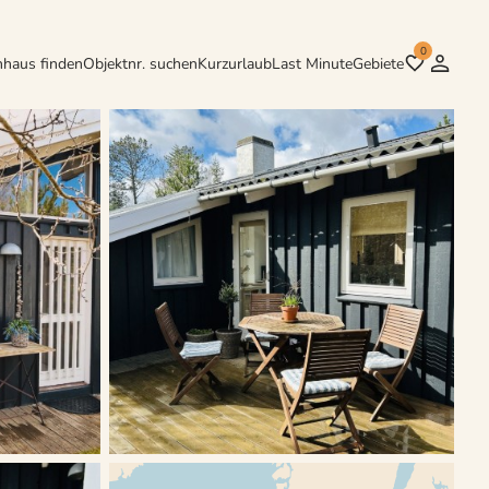
0
nhaus finden
Objektnr. suchen
Kurzurlaub
Last Minute
Gebiete