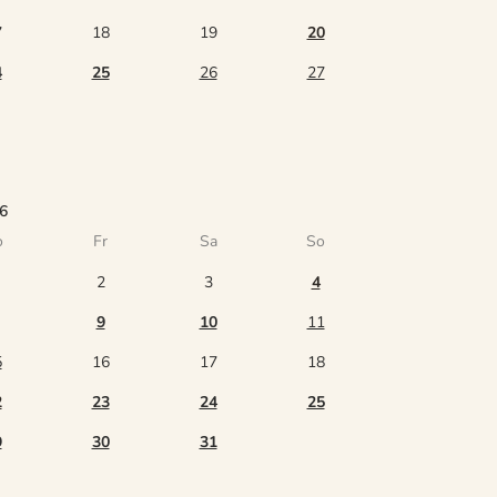
7
18
19
20
4
25
26
27
6
o
Fr
Sa
So
2
3
4
9
10
11
5
16
17
18
2
23
24
25
9
30
31