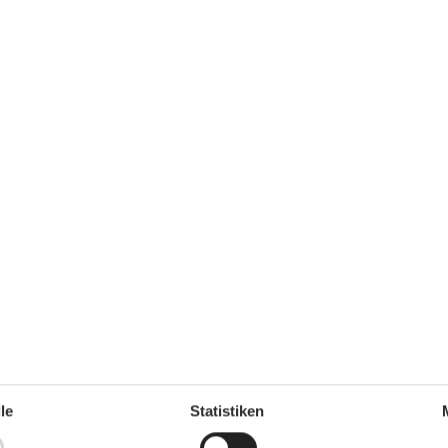
Strand
lar
Diverse
Privater Eingang
Entfernung
Bahnhaltestelle (kleiner
Bahnhof)
2 km
Geldautomat (ATM)
20 km
Geschäfte
2 km
Restaurants
2 km
Strand/Meer/See
90 m
Wasser
90 m
platz
e geeignet
eeignet
her
le
Statistiken