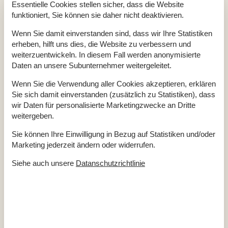
Essentielle Cookies stellen sicher, dass die Website
gemeinsamer Erlebnisse an der dänischen Westküste.
funktioniert, Sie können sie daher nicht deaktivieren.
Wenn Sie damit einverstanden sind, dass wir Ihre Statistiken
erheben, hilft uns dies, die Website zu verbessern und
weiterzuentwickeln. In diesem Fall werden anonymisierte
Daten an unsere Subunternehmer weitergeleitet.
Beliebteste Ausstattungen
Wenn Sie die Verwendung aller Cookies akzeptieren, erklären
Schlafzimmer
4
Sie sich damit einverstanden (zusätzlich zu Statistiken), dass
Badezimmer
2
wir Daten für personalisierte Marketingzwecke an Dritte
Wohnfläche
150 m²
weitergeben.
Grundstück
4.259 m²
Haustiere
2
Sie können Ihre Einwilligung in Bezug auf Statistiken und/oder
Kurzurlaub möglich
Nein
Marketing jederzeit ändern oder widerrufen.
Entfernung Wasser
2.400 m
Siehe auch unsere
Datanschutzrichtlinie
Einkaufen
2.700 m
Internet
Ja
Spiel- und Sportzimmer
Ja
Waschmaschine
Ja
Trockner
Ja
Geschirrspüler
Ja