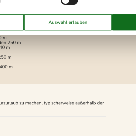
Nicht an Institutionen vermietet
Nur für Ferienaufenthalte
vermietet
Wird nicht an Jugendgruppen
vermietet
0 m
den
250 m
40 m
250 m
400 m
Kurzurlaub zu machen, typischerweise außerhalb der