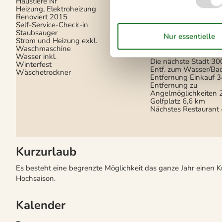
Haustiere Nr
Elektrogeräte
Heizung, Elektroheizung
Renoviert
2015
1 Fernseher
Self-Service-Check-in
Apple TV
Staubsauger
Internet (drahtlos)
Strom und Heizung exkl.
Waschmaschine
In der Nähe
Wasser inkl.
Die nächste Stadt
30
Winterfest
Entf. zum Wasser/Ba
Wäschetrockner
Entfernung Einkauf
3
Entfernung zu
Angelmöglichkeiten
Golfplatz
6,6 km
Nächstes Restaurant
Kurzurlaub
Es besteht eine begrenzte Möglichkeit das ganze Jahr einen 
Hochsaison.
Kalender