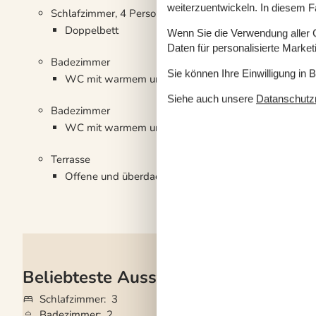
weiterzuentwickeln. In diesem F
Schlafzimmer, 4 Personen
Doppelbett
Wenn Sie die Verwendung aller Co
Daten für personalisierte Marke
Badezimmer
Sie können Ihre Einwilligung in 
WC mit warmem und kaltem Wasser, Dusche
Siehe auch unsere
Datanschutzri
Badezimmer
WC mit warmem und kaltem Wasser, Dusche
Terrasse
Offene und überdachte Terrasse
Beliebteste Ausstattungen
Schlafzimmer
3
Grundstück
747
Badezimmer
2
Haustiere
Nicht e