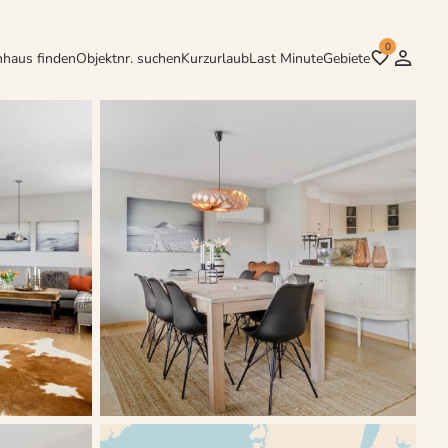
0
nhaus finden
Objektnr. suchen
Kurzurlaub
Last Minute
Gebiete