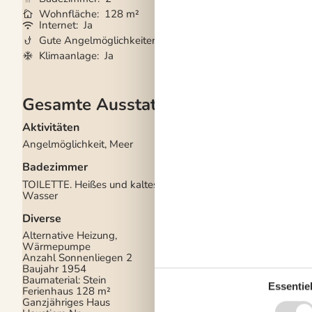
Wohnfläche
128 m²
Kurzurlaub mögli
Internet
Ja
Waschmaschine
Gute Angelmöglichkeiten
Ja
Trockner
Ja
Klimaanlage
Ja
Geschirrspüler
Ja
Gesamte Ausstattung
Aktivitäten
Draußen
Angelmöglichkeit, Meer
Gartenmöbel
Gasgrill
Badezimmer
Grill
Kostenloser Parkplat
TOILETTE. Heißes und kaltes
Gelände
2
Wasser
Landschaftsgarten
7
Schaukel und Sandka
Diverse
Drinnen
Alternative Heizung,
Wärmepumpe
Energiesparendes He
Anzahl Sonnenliegen
2
Fußbodenheizung im
Baujahr
1954
Badezimmer
Baumaterial: Stein
Klimaanlage
Essentiel
Ferienhaus
128 m²
Rauchmelder
Ganzjähriges Haus