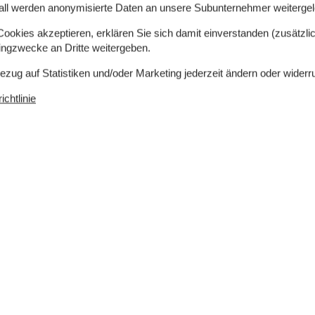
all werden anonymisierte Daten an unsere Subunternehmer weitergele
okies akzeptieren, erklären Sie sich damit einverstanden (zusätzlich
tingzwecke an Dritte weitergeben.
Bezug auf Statistiken und/oder Marketing jederzeit ändern oder widerr
chtlinie
 m²
Entfernung Wasser
250 m
rlaubt
Einkaufen
340 m