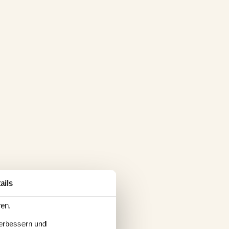
ails
ren.
verbessern und