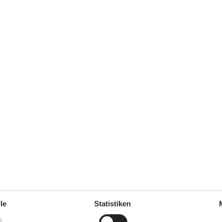
ch
Ja
Ja
Nichtraucher
Ja
Klimafreundlich
Ja
Konzepte
Rauchfreies Haus
Küche
z auf dem
Abzugshaube
Backofen und Elektroplatten
4
47 m²
Kochfelder
sten
Die Küche verfügt über
Warmwasser
Gefriertruhe
100 l
izsystem
Kaffeemaschine
Kühlschrank
Mikrowelle
Spülmaschine
le
Statistiken
Notiz