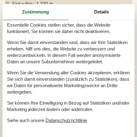
Einkaufen
1.200 m
Whirlpool
Ja
Zustimmung
Details
Sauna
Ja
Internet
Ja
Essentielle Cookies stellen sicher, dass die Website
Satelliten-/Kabel TV
Ja
funktioniert, Sie können sie daher nicht deaktivieren.
Kaminofen
Ja
Wenn Sie damit einverstanden sind, dass wir Ihre Statistiken
Waschmaschine
Ja
erheben, hilft uns dies, die Website zu verbessern und
Trockner
Ja
weiterzuentwickeln. In diesem Fall werden anonymisierte
Geschirrspüler
Ja
Daten an unsere Subunternehmer weitergeleitet.
Nichtraucher
Ja
Klimafreundlich
Ja
Wenn Sie die Verwendung aller Cookies akzeptieren, erklären
Sie sich damit einverstanden (zusätzlich zu Statistiken), dass
wir Daten für personalisierte Marketingzwecke an Dritte
Gesamte Ausstattung
weitergeben.
Sie können Ihre Einwilligung in Bezug auf Statistiken und/oder
Bitte beachten
Marketing jederzeit ändern oder widerrufen.
Keine Arbeiter auf Anfrage
Keine Jugendgruppen auf Anfrage
Siehe auch unsere
Datanschutzrichtlinie
Rauchen ist verboten
Draußen