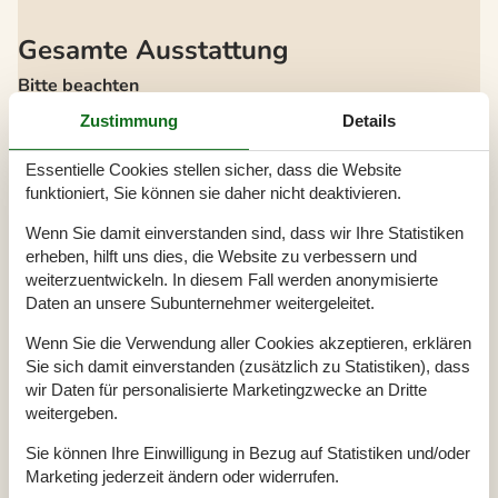
Gesamte Ausstattung
Bitte beachten
Keine Arbeiter auf Anfrage
Zustimmung
Details
Keine Jugendgruppen auf Anfrage
Rauchen ist verboten
Essentielle Cookies stellen sicher, dass die Website
Draußen
funktioniert, Sie können sie daher nicht deaktivieren.
Eingezäuntes Grundstück
Geschäft
2 km
Wenn Sie damit einverstanden sind, dass wir Ihre Statistiken
Gleiten
erheben, hilft uns dies, die Website zu verbessern und
Grill
1
weiterzuentwickeln. In diesem Fall werden anonymisierte
Größe des Grundstücks
1025 m²
Meer
1,5 km
Daten an unsere Subunternehmer weitergeleitet.
Naturstandort
Parkplatz beim Haus
Wenn Sie die Verwendung aller Cookies akzeptieren, erklären
Schaukel
Sie sich damit einverstanden (zusätzlich zu Statistiken), dass
Terrasse
Überdachte Terrasse
wir Daten für personalisierte Marketingzwecke an Dritte
weitergeben.
Einrichtung
Sie können Ihre Einwilligung in Bezug auf Statistiken und/oder
Anzahl Erwachsene inkl. 4-11 Jahre
6
Baujahr
2005
Marketing jederzeit ändern oder widerrufen.
Bebaute Fläche
95 m²