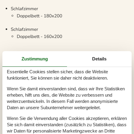
Schlafzimmer
Doppelbett - 180x200
Schlafzimmer
Doppelbett - 160x200
Zustimmung
Details
Essentielle Cookies stellen sicher, dass die Website
Beliebteste Ausstattungen
funktioniert, Sie können sie daher nicht deaktivieren.
Schlafzimmer
3
Wenn Sie damit einverstanden sind, dass wir Ihre Statistiken
Badezimmer
2
erheben, hilft uns dies, die Website zu verbessern und
weiterzuentwickeln. In diesem Fall werden anonymisierte
Wohnfläche
102 m²
Daten an unsere Subunternehmer weitergeleitet.
Grundstück
1.831 m²
Haustiere
Nicht erlaubt
Wenn Sie die Verwendung aller Cookies akzeptieren, erklären
Kurzurlaub möglich
Ja
Sie sich damit einverstanden (zusätzlich zu Statistiken), dass
Entfernung Wasser
100 m
wir Daten für personalisierte Marketingzwecke an Dritte