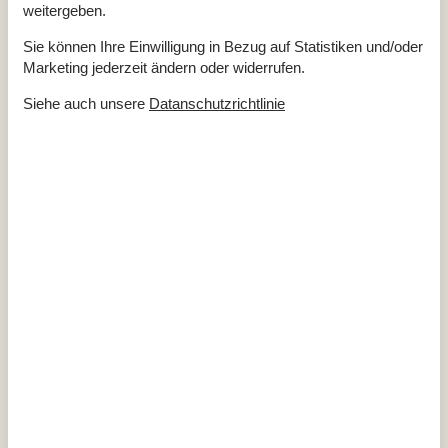
Einkaufen
3.600 m
weitergeben.
Internet
Ja
Kaminofen
Ja
Sie können Ihre Einwilligung in Bezug auf Statistiken und/oder
Waschmaschine
Ja
Marketing jederzeit ändern oder widerrufen.
Trockner
Ja
Siehe auch unsere
Datanschutzrichtlinie
Geschirrspüler
Ja
Nichtraucher
Ja
Ladestation für Elektroauto
Ja
Klimafreundlich
Ja
Gesamte Ausstattung
Hausinfo.
2 x Dusche
2 x WC
Anzahl Erw.
6
Baujahr
2025
Grundstück / Naturgrund
1831 m²
Hausareal
102 m²
Entfernungen