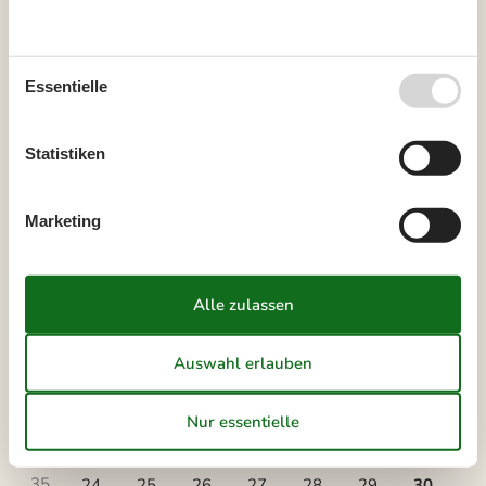
Es besteht eine begrenzte Möglichkeit das ganze Jahr einen
Kurzurlaub zu machen, typischerweise außerhalb der
Hochsaison.
Essentielle
Kalender
Statistiken
Ankunft
Marketing
August 2026
Mo
Di
Mi
Do
Fr
Sa
So
31
1
2
32
3
4
5
6
7
8
9
33
10
11
12
13
14
15
16
34
17
18
19
20
21
22
23
35
24
25
26
27
28
29
30