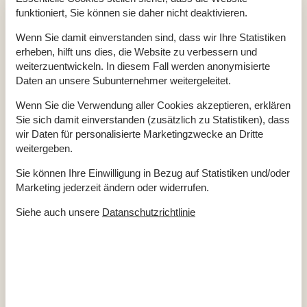
Waschmaschine
Ja
funktioniert, Sie können sie daher nicht deaktivieren.
Geschirrspüler
Ja
Nichtraucher
Ja
Wenn Sie damit einverstanden sind, dass wir Ihre Statistiken
erheben, hilft uns dies, die Website zu verbessern und
Klimafreundlich
Ja
weiterzuentwickeln. In diesem Fall werden anonymisierte
Daten an unsere Subunternehmer weitergeleitet.
Gesamte Ausstattung
Wenn Sie die Verwendung aller Cookies akzeptieren, erklären
Sie sich damit einverstanden (zusätzlich zu Statistiken), dass
Hausinfo.
wir Daten für personalisierte Marketingzwecke an Dritte
2 x Dusche
weitergeben.
2 x WC
Anzahl Erw.
6
Sie können Ihre Einwilligung in Bezug auf Statistiken und/oder
Baujahr
1880
Grundstück / Gartengrund
130 m²
Marketing jederzeit ändern oder widerrufen.
Hausareal
94 m²
Renovierungsjahr
2024
Siehe auch unsere
Datanschutzrichtlinie
Entfernungen
Entfernung Einkauf / Ganzjahresgeschäft
450 m
Entfernung Restaurant
230 m
Entfernung Strand
1,4 km
Entfernung zum Golfplatz
6,8 km
Energie/Heizung