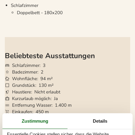
Schlafzimmer
Doppelbett - 180x200
Beliebteste Ausstattungen
Schlafzimmer
3
Badezimmer
2
Wohnfläche
94 m²
Grundstück
130 m²
Haustiere
Nicht erlaubt
Kurzurlaub möglich
Ja
Entfernung Wasser
1.400 m
Einkaufen
450 m
Internet
Ja
Zustimmung
Details
Spiel- und Sportzimmer
Ja
Klimaanlage
Ja
Essentielle Cookies stellen sicher, dass die Website