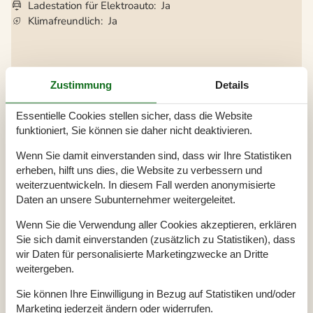
Ladestation für Elektroauto
Ja
Klimafreundlich
Ja
Gesamte Ausstattung
Zustimmung
Details
Hausinfo.
Anzahl Erw.
4
Essentielle Cookies stellen sicher, dass die Website
Anzahl Haustiere
1
funktioniert, Sie können sie daher nicht deaktivieren.
Baujahr
1969
Dusche
Wenn Sie damit einverstanden sind, dass wir Ihre Statistiken
Grundstück / Naturgrund
1800 m²
Hausareal
58 m²
erheben, hilft uns dies, die Website zu verbessern und
Renovierungsjahr
2024
weiterzuentwickeln. In diesem Fall werden anonymisierte
WC
Daten an unsere Subunternehmer weitergeleitet.
Entfernungen
Wenn Sie die Verwendung aller Cookies akzeptieren, erklären
Entfernung Einkauf / Ganzjahresgeschäft
2 km
Sie sich damit einverstanden (zusätzlich zu Statistiken), dass
Entfernung Restaurant
2 km
wir Daten für personalisierte Marketingzwecke an Dritte
Entfernung Strand / Sand-, Kieselstrand
100 m
Entfernung zum Golfplatz
1,5 km
weitergeben.
Energie/Heizung
Sie können Ihre Einwilligung in Bezug auf Statistiken und/oder
Elektroheizung
Marketing jederzeit ändern oder widerrufen.