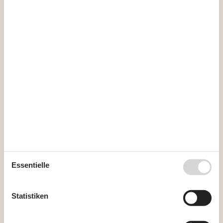
Kurzurlaub
Sie haben die Möglichkeit einen Kurzurlaub in ausgewählten
Zeiträumen des Jahres zu machen.
Kalender
Ankunft
September 2026
Mo
Di
Mi
Do
Fr
Sa
So
36
1
2
3
4
5
6
Essentielle
37
7
8
9
10
11
12
13
38
14
15
16
17
18
19
20
Statistiken
39
21
22
23
24
25
26
27