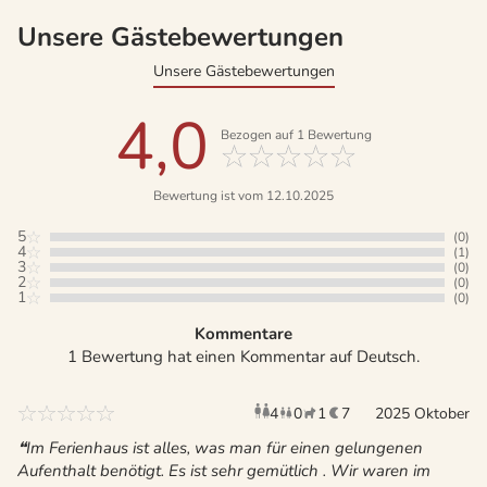
Unsere Gästebewertungen
Unsere Gästebewertungen
4,0
Bezogen auf
1
Bewertung
Bewertung ist vom 12.10.2025
5
(0)
4
(1)
3
(0)
2
(0)
1
(0)
Kommentare
1 Bewertung hat einen Kommentar auf Deutsch.
4
0
1
7
Erwachsene
2025 Oktober
Kinder
Haustier
Überna
Im Ferienhaus ist alles, was man für einen gelungenen
Aufenthalt benötigt. Es ist sehr gemütlich . Wir waren im