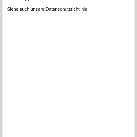
Kaminofen
Wärmepumpe
Siehe auch unsere
Datanschutzrichtlinie
Küchengeräte
Abzugshaube
Backofen
Bügelbrett
Bügeleisen
Gefriertruhe
94
Kaffeemaschine
Kochplatten
Kühlschrank
190
Spülmaschine
Waschmaschine
Wasserkocher
Wäschetrockner
Multimedien
Deutsche Kanäle
Dän. TV
Norw. TV
Schwedisches TV
TV
WI-FI
Extra