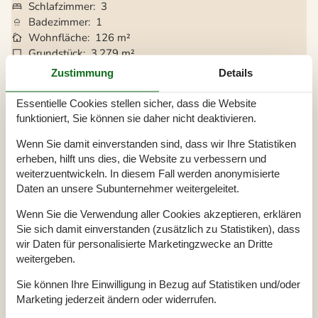
Schlafzimmer
3
Badezimmer
1
Wohnfläche
126 m²
Grundstück
3.279 m²
Haustiere
Nicht erlaubt
Zustimmung
Details
Kurzurlaub möglich
Ja
Entfernung Wasser
1 km
Essentielle Cookies stellen sicher, dass die Website
Einkaufen
300 m
funktioniert, Sie können sie daher nicht deaktivieren.
Internet
Ja
Wenn Sie damit einverstanden sind, dass wir Ihre Statistiken
Klimaanlage
Ja
erheben, hilft uns dies, die Website zu verbessern und
Waschmaschine
Ja
weiterzuentwickeln. In diesem Fall werden anonymisierte
Trockner
Ja
Daten an unsere Subunternehmer weitergeleitet.
Geschirrspüler
Ja
Nichtraucher
Ja
Wenn Sie die Verwendung aller Cookies akzeptieren, erklären
Ladestation für Elektroauto
Ja
Sie sich damit einverstanden (zusätzlich zu Statistiken), dass
Klimafreundlich
Ja
wir Daten für personalisierte Marketingzwecke an Dritte
Inklusive Verbrauch
Ja
weitergeben.
Sie können Ihre Einwilligung in Bezug auf Statistiken und/oder
Marketing jederzeit ändern oder widerrufen.
Gesamte Ausstattung