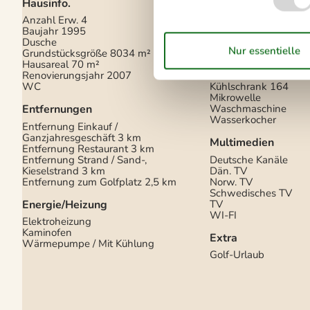
Hausinfo.
Küchengeräte
Anzahl Erw.
4
Abzugshaube
Baujahr
1995
Bügelbrett
Dusche
Bügeleisen
Grundstücksgröße
8034 m²
Gefriertruhe
20
Hausareal
70 m²
Herd
Renovierungsjahr
2007
Kaffeemaschine
WC
Kühlschrank
164
Mikrowelle
Entfernungen
Waschmaschine
Wasserkocher
Entfernung Einkauf /
Ganzjahresgeschäft
3 km
Multimedien
Entfernung Restaurant
3 km
Entfernung Strand / Sand-,
Deutsche Kanäle
Kieselstrand
3 km
Dän. TV
Entfernung zum Golfplatz
2,5 km
Norw. TV
Schwedisches TV
Energie/Heizung
TV
WI-FI
Elektroheizung
Kaminofen
Extra
Wärmepumpe / Mit Kühlung
Golf-Urlaub