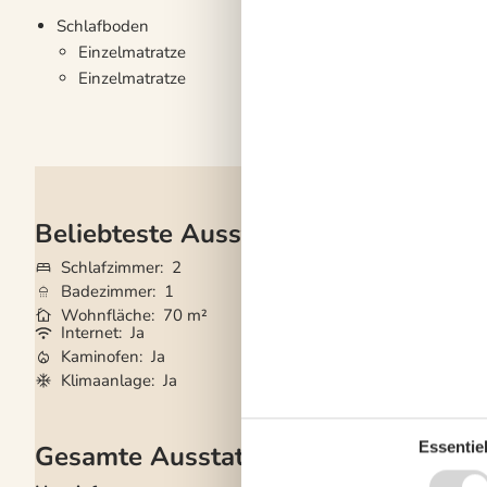
Schlafboden
Einzelmatratze
Einzelmatratze
Beliebteste Ausstattungen
Schlafzimmer
2
Grundstück
8.03
Badezimmer
1
Haustiere
Nicht e
Wohnfläche
70 m²
Kurzurlaub mögli
Internet
Ja
Waschmaschine
Kaminofen
Ja
Nichtraucher
Ja
Klimaanlage
Ja
Klimafreundlich
Essentiel
Gesamte Ausstattung