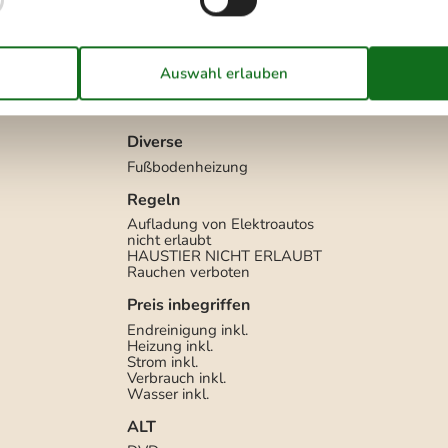
Draußen
Gartenmöbel
Grill
Gas
Liegestühle
2
Parken auf dem Grundstück
Sonnenschirm
2
Terrasse
Diverse
Fußbodenheizung
Regeln
Aufladung von Elektroautos
nicht erlaubt
HAUSTIER NICHT ERLAUBT
Rauchen verboten
Preis inbegriffen
Endreinigung inkl.
Heizung inkl.
Strom inkl.
Verbrauch inkl.
Wasser inkl.
ALT