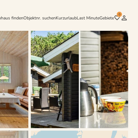
0
nhaus finden
Objektnr. suchen
Kurzurlaub
Last Minute
Gebiete