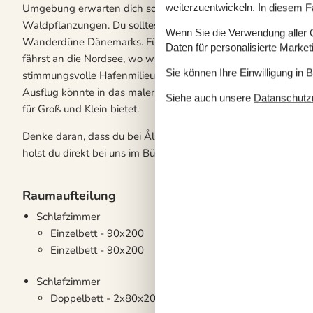
Umgebung erwarten dich schöne Naturerlebnisse. Hier triffst
weiterzuentwickeln. In diesem F
Waldpflanzungen. Du solltest unbedingt auch einen Ausflug 
Wenn Sie die Verwendung aller Co
Wanderdüne Dänemarks. Für einen Badeausflug bietet sich d
Daten für personalisierte Marke
fährst an die Nordsee, wo wir den Skiveren Strand empfehle
Sie können Ihre Einwilligung in 
stimmungsvolle Hafenmilieu erleben, und hier findest du auch
Ausflug könnte in das malerische Skagen gehen, das nur 20 K
Siehe auch unsere
Datanschutzri
für Groß und Klein bietet.
Denke daran, dass du bei Ålbæk jederzeit Bollerwagen, Hochs
holst du direkt bei uns im Büro ab und bringst sie wieder, wenn
Raumaufteilung
Schlafzimmer
Einzelbett - 90x200
Einzelbett - 90x200
Schlafzimmer
Doppelbett - 2x80x200