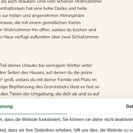
en als auch draußen. Und vom schönen Wohnzimmer
fenthaltsraum hat eine hohe Decke und helle
n zur hellen und angenehmen Atmosphäre
rrasse, die mit einem gemütlichen Kamin
l zum Wohnzimmer hin offen, sodass du kochen und
s Haus verfügt außerdem über zwei Schlafzimmer
n Teil deines Urlaubs bei sonnigem Wetter unter
den Seiten des Hauses, auf denen du die grüne
groß, sodass du mit deiner Familie viel Platz im
pige Bepflanzung des Grundstücks lässt es fast so
 den Tieren der Umgebung, die dich ab und zu auf
und stressig ist, ist dies wirklich ein Ort, an dem
mmung
Det
r, dass die Website funktioniert, Sie können sie daher nicht deaktivie
rundstück zu verbringen, aber auch in der weiteren
d, dass wir Ihre Statistiken erheben, hilft uns dies, die Website zu 