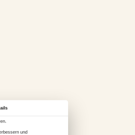
ails
ren.
verbessern und