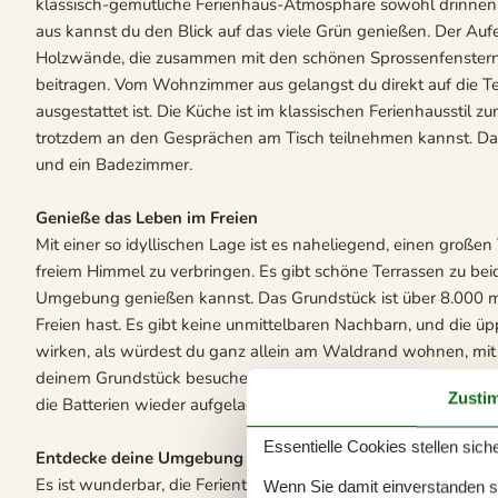
klassisch-gemütliche Ferienhaus-Atmosphäre sowohl drinn
aus kannst du den Blick auf das viele Grün genießen. Der Au
Holzwände, die zusammen mit den schönen Sprossenfenster
beitragen. Vom Wohnzimmer aus gelangst du direkt auf die Te
ausgestattet ist. Die Küche ist im klassischen Ferienhaussti
trotzdem an den Gesprächen am Tisch teilnehmen kannst. Da
und ein Badezimmer.
Genieße das Leben im Freien
Mit einer so idyllischen Lage ist es naheliegend, einen große
freiem Himmel zu verbringen. Es gibt schöne Terrassen zu bei
Umgebung genießen kannst. Das Grundstück ist über 8.000 m² 
Freien hast. Es gibt keine unmittelbaren Nachbarn, und die üp
wirken, als würdest du ganz allein am Waldrand wohnen, mit
deinem Grundstück besuchen kommen. Wenn der Alltag hektisch 
Zusti
die Batterien wieder aufgeladen werden können.
Essentielle Cookies stellen siche
Entdecke deine Umgebung
Es ist wunderbar, die Ferientage auf dem großen idyllischen G
Wenn Sie damit einverstanden sin