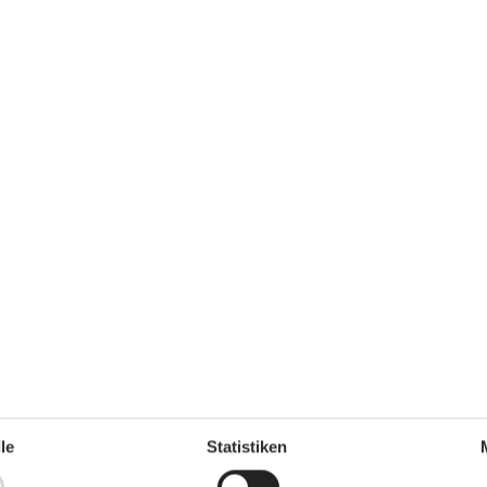
4 m²
Entfernung Wasser
3 km
rlaubt
Einkaufen
3 km
ch
Ja
Ja
Inklusive Verbrauch
Ja
Ja
le
Statistiken