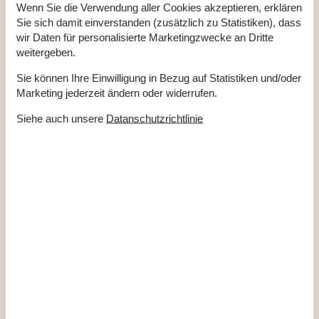
Wenn Sie die Verwendung aller Cookies akzeptieren, erklären
Entfernung Einkauf / Ganzjahresgeschäft
2,5 km
Entfernung Restaurant
2,5 km
Sie sich damit einverstanden (zusätzlich zu Statistiken), dass
Entfernung Strand / Sand-, Kieselstrand
75 m
wir Daten für personalisierte Marketingzwecke an Dritte
Entfernung zum Golfplatz
1 km
weitergeben.
Energie/Heizung
Sie können Ihre Einwilligung in Bezug auf Statistiken und/oder
2 x Elektroheizung
Marketing jederzeit ändern oder widerrufen.
Kaminofen
Wärmepumpe
Siehe auch unsere
Datanschutzrichtlinie
Küchengeräte
Abzugshaube
Bügelbrett
Bügeleisen
Gefriertruhe
60
Herd
Kaffeemaschine
Kühlschrank
189
Mikrowelle
Spülmaschine
Waschmaschine
Wasserkocher
Multimedien
Chromecast
Deutsche Kanäle