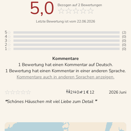
5,0
Bezogen auf
2
Bewertungen
Letzte Bewertung ist vom 22.06.2026
5
(2)
4
(0)
3
(0)
2
(0)
1
(0)
Kommentare
1 Bewertung hat einen Kommentar auf Deutsch.
1 Bewertung hat einen Kommentar in einer anderen Sprache.
2
0
1
12
Erwachsene
Kinder
Haustier
2026 Juni
Übernac
Schönes Häuschen mit viel Liebe zum Detail