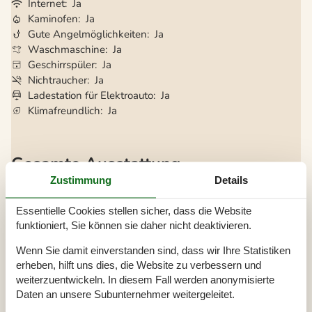
Internet
Ja
Kaminofen
Ja
Gute Angelmöglichkeiten
Ja
Waschmaschine
Ja
Geschirrspüler
Ja
Nichtraucher
Ja
Ladestation für Elektroauto
Ja
Klimafreundlich
Ja
Gesamte Ausstattung
Zustimmung
Details
Hausinfo.
Anzahl Erw.
8
Essentielle Cookies stellen sicher, dass die Website
Anzahl Haustiere
2
Baujahr
2003
funktioniert, Sie können sie daher nicht deaktivieren.
Dusche
Grundstück / Naturgrund
2500 m²
Wenn Sie damit einverstanden sind, dass wir Ihre Statistiken
Hausareal
85 m²
erheben, hilft uns dies, die Website zu verbessern und
Naturblick
weiterzuentwickeln. In diesem Fall werden anonymisierte
WC
Daten an unsere Subunternehmer weitergeleitet.
Entfernungen