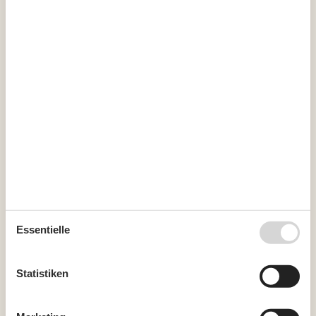
Kalender
Ankunft
August 2026
Mo
Di
Mi
Do
Fr
Sa
So
31
1
2
Essentielle
32
3
4
5
6
7
8
9
33
10
11
12
13
14
15
16
Statistiken
34
17
18
19
20
21
22
23