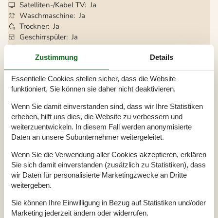
Satelliten-/Kabel TV
Ja
Waschmaschine
Ja
Trockner
Ja
Geschirrspüler
Ja
Nichtraucher
Ja
Zustimmung
Details
Klimafreundlich
Ja
Essentielle Cookies stellen sicher, dass die Website
funktioniert, Sie können sie daher nicht deaktivieren.
Gesamte Ausstattung
Wenn Sie damit einverstanden sind, dass wir Ihre Statistiken
Hausinfo.
erheben, hilft uns dies, die Website zu verbessern und
2 x Dusche
weiterzuentwickeln. In diesem Fall werden anonymisierte
2 x WC
Daten an unsere Subunternehmer weitergeleitet.
Anzahl Erw.
6
Baujahr
2016
Grundstück / Naturgrund
2800 m²
Wenn Sie die Verwendung aller Cookies akzeptieren, erklären
Hausareal
105 m²
Sie sich damit einverstanden (zusätzlich zu Statistiken), dass
Whirlpool, drinnen
wir Daten für personalisierte Marketingzwecke an Dritte
Entfernungen
weitergeben.
Entfernung Einkauf / Ganzjahresgeschäft
1 km
Sie können Ihre Einwilligung in Bezug auf Statistiken und/oder
Entfernung Restaurant
1 km
Marketing jederzeit ändern oder widerrufen.
Entfernung Strand / Sandstrand
200 m