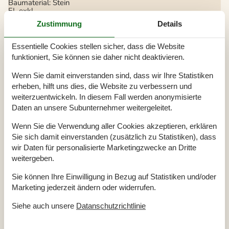
Baumaterial: Stein
EL exkl.
Etage Erdgeschoss
Zustimmung
Details
Ferienwohnung
55 m²
Ganzjähriges Haus
Haustiere Nr
Essentielle Cookies stellen sicher, dass die Website
Heizung, Fernwärme
funktioniert, Sie können sie daher nicht deaktivieren.
Kabelfernsehen, Deutsch und Skandinavisch
Renoviert
2007
Self-Service-Check-in
Wenn Sie damit einverstanden sind, dass wir Ihre Statistiken
Staubsauger
erheben, hilft uns dies, die Website zu verbessern und
Winterfest
weiterzuentwickeln. In diesem Fall werden anonymisierte
Wärme inkl.
Daten an unsere Subunternehmer weitergeleitet.
Draußen
Wenn Sie die Verwendung aller Cookies akzeptieren, erklären
Gartenmöbel
Sie sich damit einverstanden (zusätzlich zu Statistiken), dass
Kostenloser Parkplatz auf dem Gelände
2
Landschaftsgarten
wir Daten für personalisierte Marketingzwecke an Dritte
Rutsche
weitergeben.
Spielhaus
Trampolin
Sie können Ihre Einwilligung in Bezug auf Statistiken und/oder
Elektrogeräte
Marketing jederzeit ändern oder widerrufen.
1 Fernseher
Siehe auch unsere
Datanschutzrichtlinie
Chromecast
DK-DR1/TV2
Internet (drahtlos)