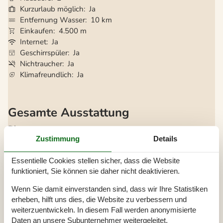
Kurzurlaub möglich
Ja
Entfernung Wasser
10 km
Einkaufen
4.500 m
Internet
Ja
Geschirrspüler
Ja
Nichtraucher
Ja
Klimafreundlich
Ja
Gesamte Ausstattung
Diverse
Zustimmung
Details
Alternative Heizung, Wärmepumpe
Anzahl Haustiere
2
Baujahr
1920
Essentielle Cookies stellen sicher, dass die Website
Baumaterial: Stein
funktioniert, Sie können sie daher nicht deaktivieren.
Ferienhaus
100 m²
Ganzjähriges Haus
Haustiere Ja
2
Wenn Sie damit einverstanden sind, dass wir Ihre Statistiken
Heizung, Elektroheizung
erheben, hilft uns dies, die Website zu verbessern und
Renoviert
2020
weiterzuentwickeln. In diesem Fall werden anonymisierte
Self-Service-Check-in
Staubsauger
Daten an unsere Subunternehmer weitergeleitet.