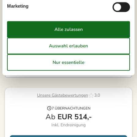
38
14
15
16
17
18
19
20
Marketing
39
21
22
23
24
25
26
27
40
28
29
30
41
Frei
Nicht frei
Ankunft möglich
Dauer
Unsere Gästebewertungen
3,0
7 ÜBERNACHTUNGEN
Ab
EUR
514,-
Inkl. Endreinigung