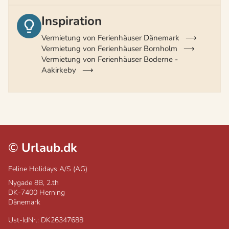
Inspiration
Vermietung von Ferienhäuser Dänemark
Vermietung von Ferienhäuser Bornholm
Vermietung von Ferienhäuser Boderne -
Aakirkeby
©
Urlaub.dk
Feline Holidays A/S (AG)
Nygade 8B, 2.th
DK-7400
Herning
Dänemark
Ust-IdNr.: DK26347688