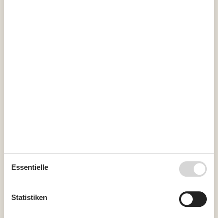
August 2026
Mo
Di
Mi
Do
Fr
Sa
So
31
1
2
32
3
4
5
6
7
8
9
33
10
11
12
13
14
15
16
34
17
18
19
20
21
22
23
35
24
25
26
27
28
29
30
36
31
September 2026
Essentielle
Mo
Di
Mi
Do
Fr
Sa
So
36
1
2
3
4
5
6
Statistiken
37
7
8
9
10
11
12
13