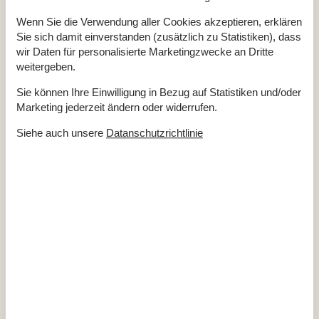
Strom und Heizung exkl.
Wasser inkl.
Wenn Sie die Verwendung aller Cookies akzeptieren, erklären
Winterfest
Sie sich damit einverstanden (zusätzlich zu Statistiken), dass
wir Daten für personalisierte Marketingzwecke an Dritte
Draußen
weitergeben.
Gartenmöbel
Grill
Sie können Ihre Einwilligung in Bezug auf Statistiken und/oder
Kostenloser Parkplatz auf dem Gelände
Naturgrundstück
1200 m²
Marketing jederzeit ändern oder widerrufen.
Offenes Gelände
Siehe auch unsere
Datanschutzrichtlinie
Elektrogeräte
1 Fernseher
Internet (drahtlos)
Smart TV
In der Nähe
Die nächste Stadt
4,5 km
Entf. zum Wasser/Baden
10 km
Entfernung Einkauf
4,5 km
Golfplatz
10 km
Nächstes Restaurant
4,7 km
Konzepte
Rauchfreies Haus