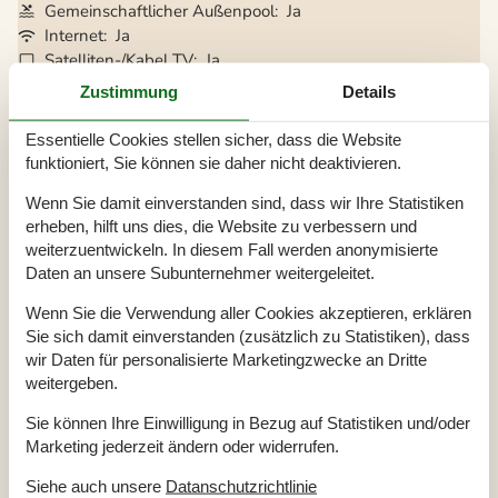
Gemeinschaftlicher Außenpool
Ja
Internet
Ja
Satelliten-/Kabel TV
Ja
Geschirrspüler
Ja
Zustimmung
Details
Nichtraucher
Ja
Klimafreundlich
Ja
Essentielle Cookies stellen sicher, dass die Website
funktioniert, Sie können sie daher nicht deaktivieren.
Wenn Sie damit einverstanden sind, dass wir Ihre Statistiken
Gesamte Ausstattung
erheben, hilft uns dies, die Website zu verbessern und
weiterzuentwickeln. In diesem Fall werden anonymisierte
Bitte beachten
Daten an unsere Subunternehmer weitergeleitet.
Keine Jugendgruppen auf Anfrage
Rauchen ist verboten
Wenn Sie die Verwendung aller Cookies akzeptieren, erklären
Draußen
Sie sich damit einverstanden (zusätzlich zu Statistiken), dass
wir Daten für personalisierte Marketingzwecke an Dritte
Geschäft
800 m
Grill
1
weitergeben.
Größe des Grundstücks
40 m²
Landschaftsgarten
Sie können Ihre Einwilligung in Bezug auf Statistiken und/oder
Meer
6 km
Marketing jederzeit ändern oder widerrufen.
Parkplatz beim Haus
Terrasse
Siehe auch unsere
Datanschutzrichtlinie