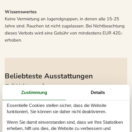
Wissenswertes
Keine Vermietung an Jugendgruppen, in denen alle 15-25
Jahre sind. Rauchen ist nicht zugelassen. Bei Nichtbeachtung
dieses Verbots wird eine Gebühr von mindestens EUR 420,-
erhoben.
Beliebteste Ausstattungen
Schlafzimmer
3
Badezimmer
2
Zustimmung
Details
Wohnfläche
155 m²
Grundstück
1.148 m²
Essentielle Cookies stellen sicher, dass die Website
Haustiere
Nicht erlaubt
funktioniert, Sie können sie daher nicht deaktivieren.
Kurzurlaub möglich
Ja
Wenn Sie damit einverstanden sind, dass wir Ihre Statistiken
Entfernung Wasser
6.400 m
erheben, hilft uns dies, die Website zu verbessern und
Einkaufen
2.600 m