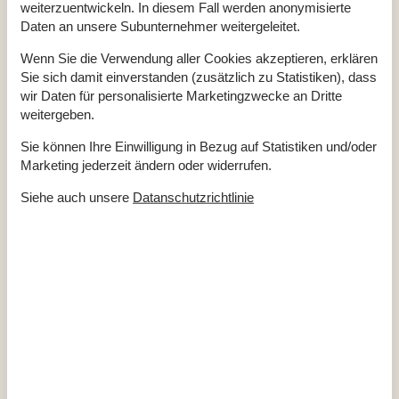
weiterzuentwickeln. In diesem Fall werden anonymisierte
Internet
Ja
Daten an unsere Subunternehmer weitergeleitet.
Kaminofen
Ja
Waschmaschine
Ja
Wenn Sie die Verwendung aller Cookies akzeptieren, erklären
Trockner
Ja
Sie sich damit einverstanden (zusätzlich zu Statistiken), dass
Geschirrspüler
Ja
wir Daten für personalisierte Marketingzwecke an Dritte
Nichtraucher
Ja
weitergeben.
Sie können Ihre Einwilligung in Bezug auf Statistiken und/oder
Marketing jederzeit ändern oder widerrufen.
Gesamte Ausstattung
Siehe auch unsere
Datanschutzrichtlinie
Bitte beachten
Keine Jugendgruppen auf Anfrage
Rauchen ist verboten
Draußen
Feuerstelle
Geschäft
2,6 km
Golfplatz
8,4 km
Größe des Grundstücks
1148 m²
Meer
6,4 km
Naturstandort
Parkplatz beim Haus
See
870 m