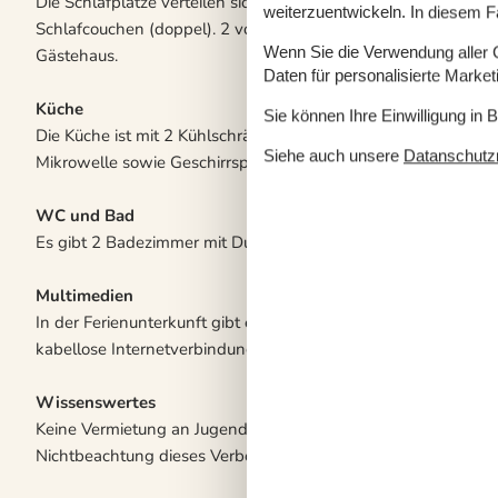
Die Schlafplätze verteilen sich auf 4 Schlafräume. 6 Schlafplä
weiterzuentwickeln. In diesem F
Schlafcouchen (doppel). 2 von diesen Schlafplätzen befinden
Wenn Sie die Verwendung aller Co
Gästehaus.
Daten für personalisierte Marke
Küche
Sie können Ihre Einwilligung in 
Die Küche ist mit 2 Kühlschränke ausgestattet . Außerdem gib
Siehe auch unsere
Datanschutzri
Mikrowelle sowie Geschirrspüler.
WC und Bad
Es gibt 2 Badezimmer mit Duschnische und 2 Toiletten.
Multimedien
In der Ferienunterkunft gibt es 2 Fernseher. 2 Chromecasts. R
kabellose Internetverbindung zur Verfügung.
Wissenswertes
Keine Vermietung an Jugendgruppen, in denen alle 15-25 Jahre
Nichtbeachtung dieses Verbots wird eine Gebühr von mindes