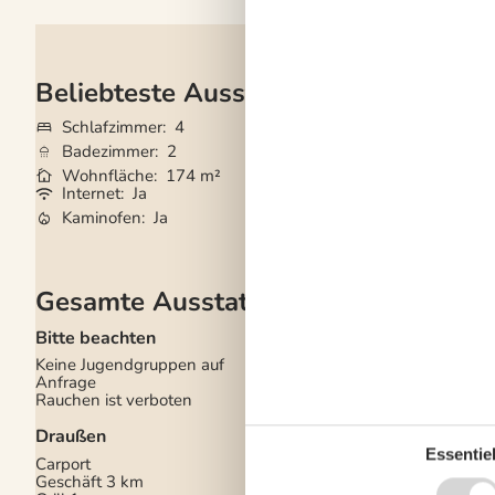
Beliebteste Ausstattungen
Schlafzimmer
4
Grundstück
3.73
Badezimmer
2
Haustiere
Nicht e
Wohnfläche
174 m²
Kurzurlaub mögli
Internet
Ja
Waschmaschine
Kaminofen
Ja
Geschirrspüler
Ja
Gesamte Ausstattung
Bitte beachten
Einrichtung
Keine Jugendgruppen auf
2 Ebenen
Anfrage
Anzahl Erwachsene i
Rauchen ist verboten
Jahre
10
Baujahr
1840
Draußen
Bebaute Fläche
174 
Ehemaliger Bauernho
Essentiel
Carport
Gefrierkapazität (Anza
Geschäft
3 km
Holzofen
3