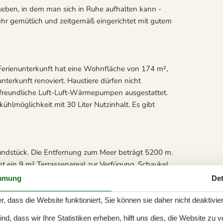
eben, in dem man sich in Ruhe aufhalten kann -
ehr gemütlich und zeitgemäß eingerichtet mit gutem
 Ferienunterkunft hat eine Wohnfläche von 174 m²,
terkunft renoviert. Haustiere dürfen nicht
iefreundliche Luft-Luft-Wärmepumpen ausgestattet.
ühlmöglichkeit mit 30 Liter Nutzinhalt. Es gibt
rundstück. Die Entfernung zum Meer beträgt 5200 m.
ht ein 9 m² Terrassenareal zur Verfügung. Schaukel.
eht ein Carport zur Verfügung. Parkplatz auf dem
mmung
Det
r, dass die Website funktioniert, Sie können sie daher nicht deaktivie
d, dass wir Ihre Statistiken erheben, hilft uns dies, die Website zu 