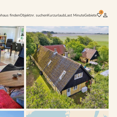
0
nhaus finden
Objektnr. suchen
Kurzurlaub
Last Minute
Gebiete