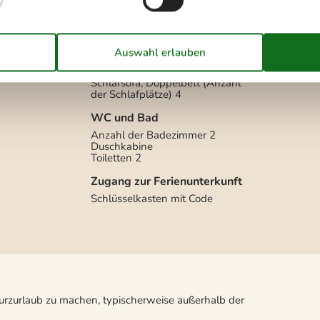
Anhang (Anzahl der
Schlafplätze)
Anzahl der Schlafzimmer
4
Doppelbett (Anzahl der
 Luft
Schlafplätze)
6
Schlafmöglichkeit nicht im
Schlafzimmer
Schlafsofa, Doppelbett (Anzahl
der Schlafplätze)
4
WC und Bad
Anzahl der Badezimmer
2
Duschkabine
Toiletten
2
Zugang zur Ferienunterkunft
Schlüsselkasten mit Code
Kurzurlaub zu machen, typischerweise außerhalb der