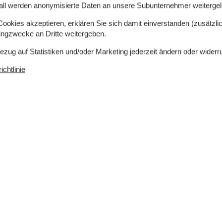
tze in Doppelbetten. 4 Schlafplätze auf
all werden anonymisierte Daten an unsere Subunternehmer weitergele
 sich im Wohnzimmer, und 2 befinden sich im
okies akzeptieren, erklären Sie sich damit einverstanden (zusätzlich
tingzwecke an Dritte weitergeben.
Bezug auf Statistiken und/oder Marketing jederzeit ändern oder widerr
t es ein Gaskochfeld mit 5 Brenner, Umluftofen,
chtlinie
adio. Keine Fernsehsender - nur Streaming. Es steht
 sind. Rauchen ist nicht zugelassen. Bei
tens EUR 420,- erhoben.