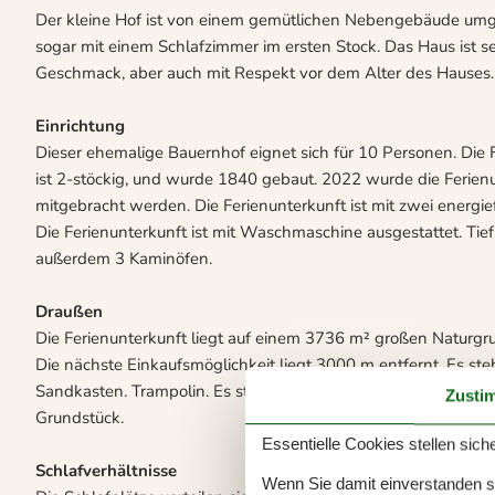
Der kleine Hof ist von einem gemütlichen Nebengebäude umg
sogar mit einem Schlafzimmer im ersten Stock. Das Haus ist s
Geschmack, aber auch mit Respekt vor dem Alter des Hauses.
Einrichtung
Dieser ehemalige Bauernhof eignet sich für 10 Personen. Die
ist 2-stöckig, und wurde 1840 gebaut. 2022 wurde die Ferienun
mitgebracht werden. Die Ferienunterkunft ist mit zwei energ
Die Ferienunterkunft ist mit Waschmaschine ausgestattet. Tiefk
außerdem 3 Kaminöfen.
Draußen
Die Ferienunterkunft liegt auf einem 3736 m² großen Naturg
Die nächste Einkaufsmöglichkeit liegt 3000 m entfernt. Es ste
Sandkasten. Trampolin. Es steht ein Grill zur Verfügung. Es st
Zusti
Grundstück.
Essentielle Cookies stellen siche
Schlafverhältnisse
Wenn Sie damit einverstanden sin