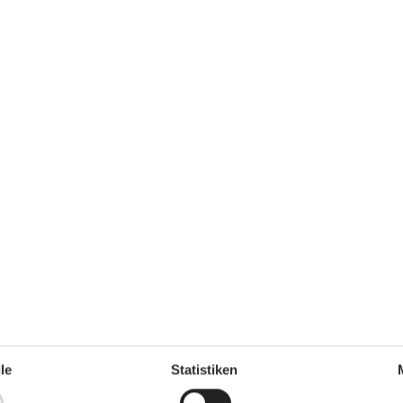
6 m²
Entfernung Wasser
5.200 m
rlaubt
Einkaufen
3 km
ch
Ja
Ja
Nichtraucher
Ja
Klimafreundlich
Ja
Multimedien
Anzahl der Fernseher
2
nkl. 4-11
Chromecast
2
Internet drahtlos
Keine TV-Kanäle - nur Streaming
m²
Radio
f
le
Statistiken
hl Liter)
30
Schlafverhältnisse