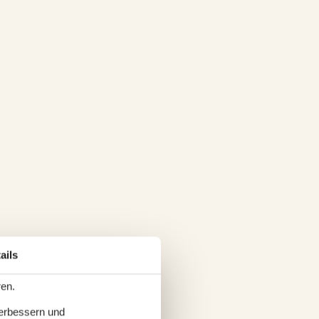
ails
ren.
verbessern und