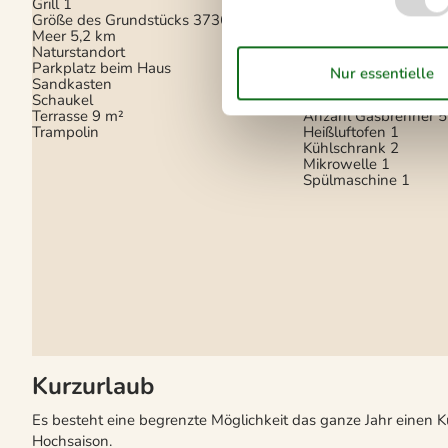
Grill
1
Renovierung
2022
Größe des Grundstücks
3736 m²
Waschmaschine
1
Meer
5,2 km
Wärmepumpe
Naturstandort
Wärmepumpe Luft zu
Parkplatz beim Haus
Sandkasten
Küche
Schaukel
Terrasse
9 m²
Anzahl Gasbrenner
5
Trampolin
Heißluftofen
1
Kühlschrank
2
Mikrowelle
1
Spülmaschine
1
Kurzurlaub
Es besteht eine begrenzte Möglichkeit das ganze Jahr einen 
Hochsaison.