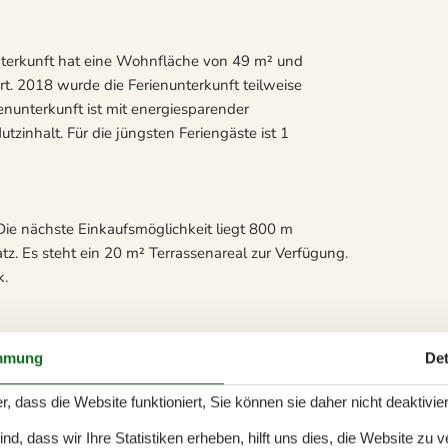
nterkunft hat eine Wohnfläche von 49 m² und
t. 2018 wurde die Ferienunterkunft teilweise
ienunterkunft ist mit energiesparender
zinhalt. Für die jüngsten Feriengäste ist 1
ie nächste Einkaufsmöglichkeit liegt 800 m
tz. Es steht ein 20 m² Terrassenareal zur Verfügung.
k.
n-Swimmingpool misst bis zu 10 m in der Breite,
mmung
Det
r, dass die Website funktioniert, Sie können sie daher nicht deaktivie
d, dass wir Ihre Statistiken erheben, hilft uns dies, die Website zu 
hlafplätze auf Matratzen.