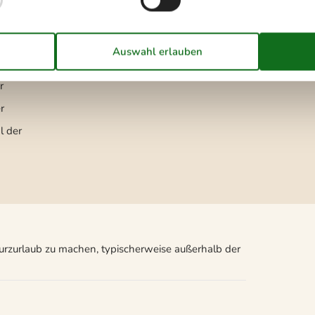
Zugang zur Ferienunterkunft
Schlüsselkasten mit Code
mmer
1
r
r
l der
Kurzurlaub zu machen, typischerweise außerhalb der