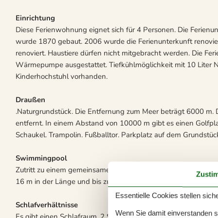
Einrichtung
Diese Ferienwohnung eignet sich für 4 Personen. Die Ferienu
wurde 1870 gebaut. 2006 wurde die Ferienunterkunft renovier
renoviert. Haustiere dürfen nicht mitgebracht werden. Die Fer
Wärmepumpe ausgestattet. Tiefkühlmöglichkeit mit 10 Liter Nut
Kinderhochstuhl vorhanden.
Draußen
.Naturgrundstück. Die Entfernung zum Meer beträgt 6000 m. D
entfernt. In einem Abstand von 10000 m gibt es einen Golfpla
Schaukel. Trampolin. Fußballtor. Parkplatz auf dem Grundstüc
Swimmingpool
Zutritt zu einem gemeinsamen Außen-Swimmingpool. Der Auße
Zusti
16 m in der Länge und bis zu 0,7 m in der Tiefe.
Essentielle Cookies stellen siche
Schlafverhältnisse
Wenn Sie damit einverstanden sin
Es gibt einen Schlafraum. 2 Schlafplätze in Einzelbetten. 2 Sc