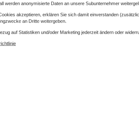
all werden anonymisierte Daten an unsere Subunternehmer weitergele
okies akzeptieren, erklären Sie sich damit einverstanden (zusätzlich
 4 Keramik-Kochfelder, Umluftofen.
tingzwecke an Dritte weitergeben.
Bezug auf Statistiken und/oder Marketing jederzeit ändern oder widerr
odenheizung in 1 Badezimmer.
chtlinie
 Radio. CD-Player. Mindestens 4 dänische
se Internetverbindung zur Verfügung.
e sind. Rauchen ist ncht zugelassen. Bei
tens EUR 420 erhoben.