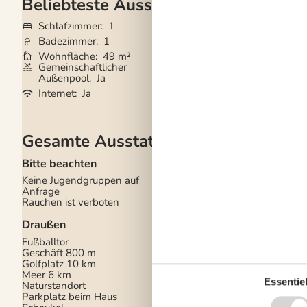
Beliebteste Ausstattungen
Schlafzimmer
1
Grundstück
0 m²
Badezimmer
1
Haustiere
Nicht e
Wohnfläche
49 m²
Kurzurlaub mögli
Gemeinschaftlicher
Satelliten-/Kabel 
Außenpool
Ja
Nichtraucher
Ja
Internet
Ja
Gesamte Ausstattung
Bitte beachten
Küche
Keine Jugendgruppen auf
Anzahl der Keramikk
Anfrage
4
Rauchen ist verboten
Heißluftofen
1
Kühlschrank
1
Draußen
Multimedien
Fußballtor
Geschäft
800 m
> 3 dänische Sender
Golfplatz
10 km
1-3 deutsche Kanäle
Meer
6 km
Anzahl der Fernsehe
Essentiel
Naturstandort
CD-Player
Parkplatz beim Haus
DVD
1