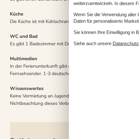
weiterzuentwickeln. In diesem F
Küche
Wenn Sie die Verwendung aller Co
Die Küche ist mit Kühlschrank ausgestattet. Außerdem gibt es
Daten für personalisierte Marke
Sie können Ihre Einwilligung in 
WC und Bad
Es gibt 1 Badezimmer mit Duschnische und 1 Toilette.. Fußb
Siehe auch unsere
Datanschutzri
Multimedien
In der Ferienunterkunft gibt es einen Fernseher. DVD-Player.
Fernsehsender. 1-3 deutsche Fernsehsender. Es steht kabello
Wissenswertes
Keine Vermietung an Jugendgruppen in denen alle 15 - 25 Jahr
Nichtbeachtung dieses Verbots wird eine Gebühr von mindes