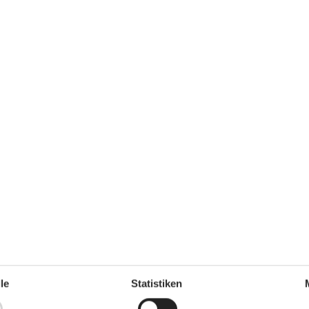
Entfernung Wasser
6 km
rlaubt
Einkaufen
800 m
ch
Ja
TV
Ja
Klimafreundlich
Ja
Swimmingpool
ochplatten
Gemeinsamer Außenpool
Länge des Außenpools
16
Tiefe des Freibades
0,7
Unser großer Außenpool
10
WC und Bad
Anzahl der Badezimmer
1
Duschkabine
r
1
Fußbodenheizung
1
le
Statistiken
Toiletten
1