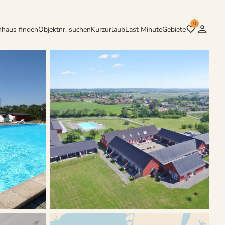
0
nhaus finden
Objektnr. suchen
Kurzurlaub
Last Minute
Gebiete