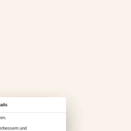
ails
ren.
verbessern und