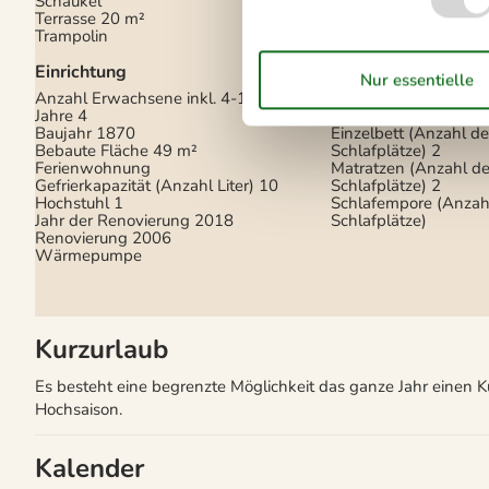
Schaukel
Herunterladen
50
Terrasse
20 m²
Hochladen
50
Trampolin
Internet drahtlos
Radio
Einrichtung
Schlafverhältnisse
Anzahl Erwachsene inkl. 4-11
Jahre
4
Anzahl der Schlafzi
Baujahr
1870
Einzelbett (Anzahl de
Bebaute Fläche
49 m²
Schlafplätze)
2
Ferienwohnung
Matratzen (Anzahl de
Gefrierkapazität (Anzahl Liter)
10
Schlafplätze)
2
Hochstuhl
1
Schlafempore (Anzah
Jahr der Renovierung
2018
Schlafplätze)
Renovierung
2006
Wärmepumpe
Kurzurlaub
Es besteht eine begrenzte Möglichkeit das ganze Jahr einen 
Hochsaison.
Kalender