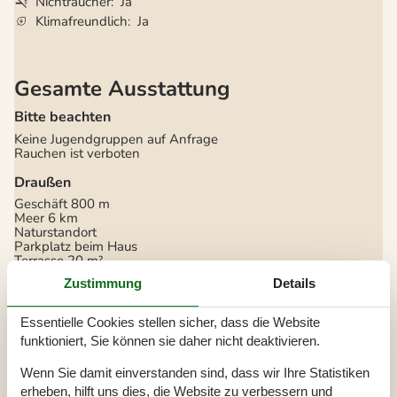
Nichtraucher
Ja
Klimafreundlich
Ja
Gesamte Ausstattung
Bitte beachten
Keine Jugendgruppen auf Anfrage
Rauchen ist verboten
Draußen
Geschäft
800 m
Meer
6 km
Naturstandort
Parkplatz beim Haus
Terrasse
20 m²
Zustimmung
Details
Einrichtung
Anzahl Erwachsene inkl. 4-11 Jahre
6
Essentielle Cookies stellen sicher, dass die Website
Baujahr
1870
Bebaute Fläche
50 m²
funktioniert, Sie können sie daher nicht deaktivieren.
Ferienwohnung
Gefrierkapazität (Anzahl Liter)
10
Wenn Sie damit einverstanden sind, dass wir Ihre Statistiken
Jahr der Renovierung
2006
erheben, hilft uns dies, die Website zu verbessern und
Waschmaschine
1