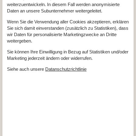
Wärmepumpe
weiterzuentwickeln. In diesem Fall werden anonymisierte
Wärmepumpe Luft zu Luft
Daten an unsere Subunternehmer weitergeleitet.
Küche
Wenn Sie die Verwendung aller Cookies akzeptieren, erklären
Anzahl der Induktionskochplatten
4
Sie sich damit einverstanden (zusätzlich zu Statistiken), dass
Heißluftofen
1
wir Daten für personalisierte Marketingzwecke an Dritte
Kühlschrank
1
weitergeben.
Mikrowelle
1
Multimedien
Sie können Ihre Einwilligung in Bezug auf Statistiken und/oder
Marketing jederzeit ändern oder widerrufen.
> 3 deutsche Sender
> 3 dänische Sender
Anzahl der Fernseher
2
Siehe auch unsere
Datanschutzrichtlinie
CD-Player
DVD
1
Herunterladen
100
Internet drahtlos
Radio
Stereoanlage
Schlafverhältnisse
Anzahl der Schlafzimmer
1
Doppelbett (Anzahl der Schlafplätze)
2
Matratzen (Anzahl der Schlafplätze)
2
Schlafempore (Anzahl der Schlafplätze)
Schlafmöglichkeit nicht im Schlafzimmer