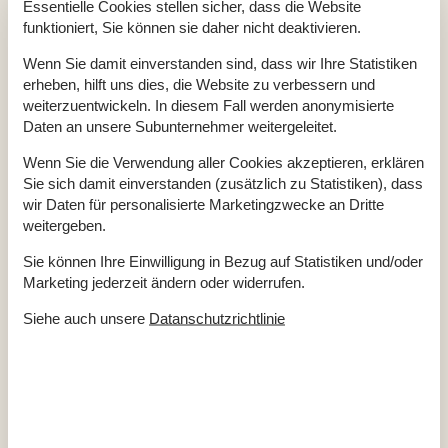
Essentielle Cookies stellen sicher, dass die Website
Jahr der letzten Modernisierung der Unterkunft
1979
Kleiderschrank
funktioniert, Sie können sie daher nicht deaktivieren.
Rauchmelder
Reinigungsmittel
Wenn Sie damit einverstanden sind, dass wir Ihre Statistiken
Staubsauger
erheben, hilft uns dies, die Website zu verbessern und
WLAN
Kostenlos
Wohnfläche (in m²)
85
weiterzuentwickeln. In diesem Fall werden anonymisierte
Daten an unsere Subunternehmer weitergeleitet.
Küche
Backofen
Wenn Sie die Verwendung aller Cookies akzeptieren, erklären
Gefrierfach
Sie sich damit einverstanden (zusätzlich zu Statistiken), dass
Gewürze/Gewürze kochen
wir Daten für personalisierte Marketingzwecke an Dritte
Kaffeemaschine
Regular
weitergeben.
Kochgrundlagen (Töpfe und Pfannen)
Küche
Küchenherd
Electric
Sie können Ihre Einwilligung in Bezug auf Statistiken und/oder
Küchenutensilien
Marketing jederzeit ändern oder widerrufen.
Kühlschrank
Wasserkocher
Siehe auch unsere
Datanschutzrichtlinie
Draussen
Gartenmöbel
Parken
Kostenlos
Terrasse
Eignung