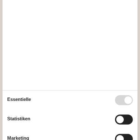
August 2026
Mo
Di
Mi
Do
Fr
Sa
So
31
1
2
32
3
4
5
6
7
8
9
33
10
11
12
13
14
15
16
34
17
18
19
20
21
22
23
35
24
25
26
27
28
29
30
36
31
Essentielle
September 2026
Mo
Di
Mi
Do
Fr
Sa
So
Statistiken
36
1
2
3
4
5
6
37
7
8
9
10
11
12
13
Marketing