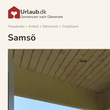
Urlaub
.dk
Gemeinsam nach Dänemark
Hauptseite
Artikel
Dänemark
Ostjütland
Samsö
Vermietung von Ferienhäuser Samsö
Über
Samsö
Die hügelige Insel Samsö ist von eiszeitlichen Gletschern geprägte
Hauptsaison bis zu neunmal am Tag mit dem Festland verbinden. D
Westseite von Samsö.