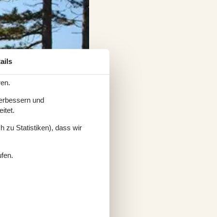
ails
ren.
verbessern und
itet.
 zu Statistiken), dass wir
ufen.