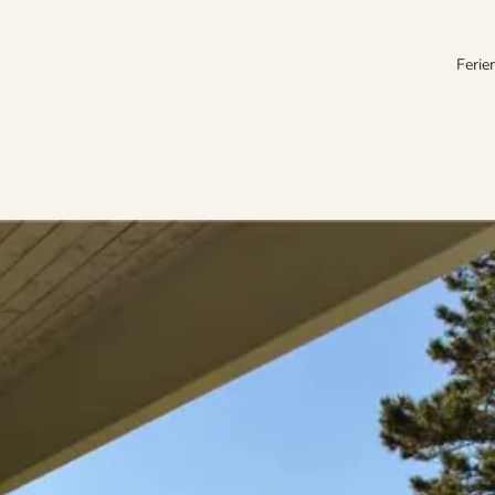
Ferie
. Von der jütländischen Hafenstadt Hov starteten die Fähren, die die ca.
ie Schiffsfahrt dauert nur eine Stunde und endet am Anleger im Hafen 