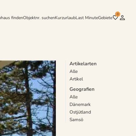
0
nhaus finden
Objektnr. suchen
Kurzurlaub
Last Minute
Gebiete
Artikelarten
Alle
 112 qm große Insel in der
Artikel
von Kolby Kas auf der
Geografien
Alle
Dänemark
Ostjütland
Samsö