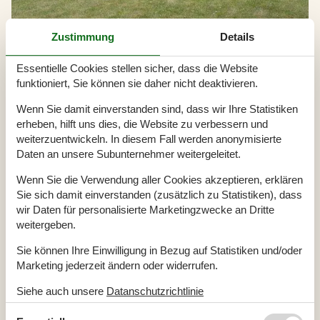
Zustimmung
Details
Essentielle Cookies stellen sicher, dass die Website
funktioniert, Sie können sie daher nicht deaktivieren.
Vermietung von Ferienhäuser Lemvig
Wenn Sie damit einverstanden sind, dass wir Ihre Statistiken
Das beschauliche Städtchen Lemvig am Limfjord in Nordjütland ist
erheben, hilft uns dies, die Website zu verbessern und
ein tolles Urlaubsziel, an dem Sie gemeinsam mit Ihrer Familie
weiterzuentwickeln. In diesem Fall werden anonymisierte
herrliche Landschaften und eine unvergleichliche Atmosphäre
Daten an unsere Subunternehmer weitergeleitet.
genießen können. Schöne Strände finden Sie am Limfjord und an
der Nordsee in der Nähe von Lemvig.
Wenn Sie die Verwendung aller Cookies akzeptieren, erklären
Sie sich damit einverstanden (zusätzlich zu Statistiken), dass
wir Daten für personalisierte Marketingzwecke an Dritte
Artikelarten
weitergeben.
Alle
Sie können Ihre Einwilligung in Bezug auf Statistiken und/oder
Artikel
Marketing jederzeit ändern oder widerrufen.
Geografien
Siehe auch unsere
Datanschutzrichtlinie
Alle
Dänemark