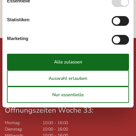
Essentielle
Nordjütland
Limfjord
Lemvig
Statistiken
Marketing
©
Urlaub.dk
Feline Holidays A/S (AG)
Nygade 8B, 2.th
DK-7400
Herning
Dänemark
Ust-IdNr.: DK26347688
Öffnungszeiten Woche 33:
Montag:
10:00
-
16:00
Dienstag:
10:00
-
16:00
Mittwoch:
10:00
-
16:00