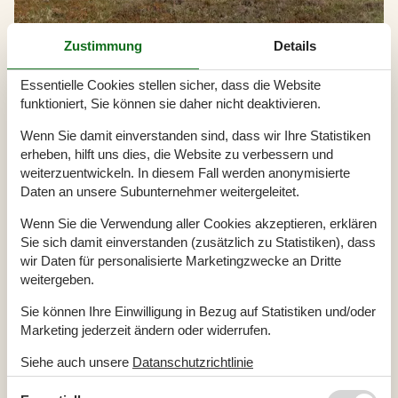
Zustimmung
Details
Essentielle Cookies stellen sicher, dass die Website
funktioniert, Sie können sie daher nicht deaktivieren.
Vermietung von Ferienhäuser Langerhuse
Wenn Sie damit einverstanden sind, dass wir Ihre Statistiken
Langerhuse ist ein vom Fischfang geprägter Ort. Mit feiner
erheben, hilft uns dies, die Website zu verbessern und
Sensibilität hat sich der Ort Feriengästen geöffnet und lässt
weiterzuentwickeln. In diesem Fall werden anonymisierte
Besucher an den Stränden und der Natur des Fjords teilhaben.
Daten an unsere Subunternehmer weitergeleitet.
Gäste finden hier Ruhe und Erholung und das Rauschen der
Wellen dringt in die küstennahen Ferienhäuser von Langerhuse.
Wenn Sie die Verwendung aller Cookies akzeptieren, erklären
Sie sich damit einverstanden (zusätzlich zu Statistiken), dass
wir Daten für personalisierte Marketingzwecke an Dritte
Artikelarten
weitergeben.
Alle
Sie können Ihre Einwilligung in Bezug auf Statistiken und/oder
Artikel
Marketing jederzeit ändern oder widerrufen.
Geografien
Siehe auch unsere
Datanschutzrichtlinie
Alle
Dänemark