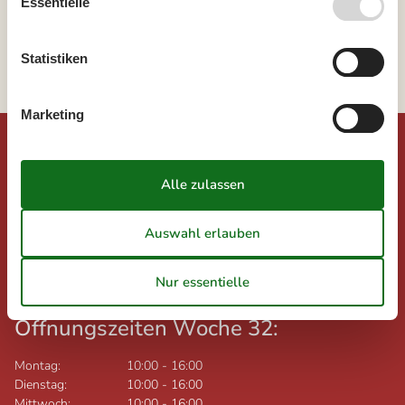
Essentielle
Westjütland
Vejlby Klit
Langerhuse
Statistiken
Marketing
©
Urlaub.dk
Feline Holidays A/S (AG)
Nygade 8B, 2.th
DK-7400
Herning
Dänemark
Ust-IdNr.: DK26347688
Öffnungszeiten Woche 32:
Montag:
10:00
-
16:00
Dienstag:
10:00
-
16:00
Mittwoch:
10:00
-
16:00