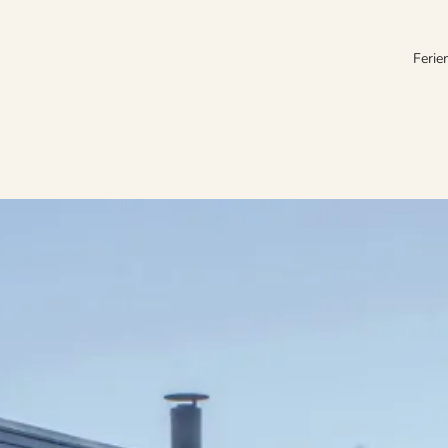
Ferie
n Möglichkeiten der Urlaubsgestaltung. Herrliche Strände, beeindruckend
hkeiten machen Pöt zum idealen Familienferienort.