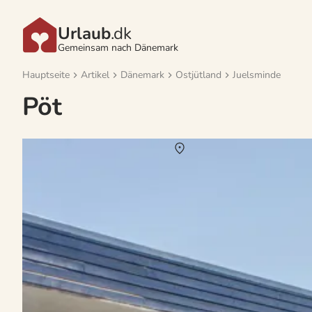
Urlaub
.dk
Gemeinsam nach Dänemark
Hauptseite
Artikel
Dänemark
Ostjütland
Juelsminde
Pöt
Vermietung von Ferienhäuser Pöt
Über
Pöt
Idyllisch gelegen ist Pöt ein charmanter Urlaubsort mit unzählige
charakteristische Ortschaften und Städte mit guten Einkaufsmöglic