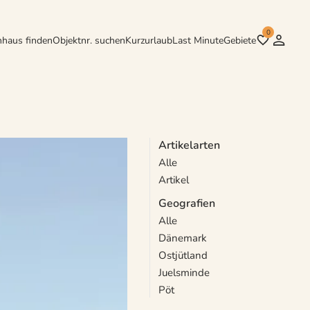
0
nhaus finden
Objektnr. suchen
Kurzurlaub
Last Minute
Gebiete
Artikelarten
Alle
e Waldgebiete,
Artikel
Geografien
Alle
Dänemark
Ostjütland
Juelsminde
Pöt