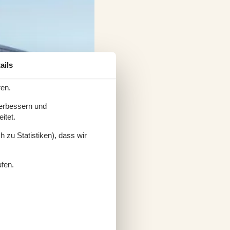
ails
ren.
verbessern und
itet.
 zu Statistiken), dass wir
ufen.