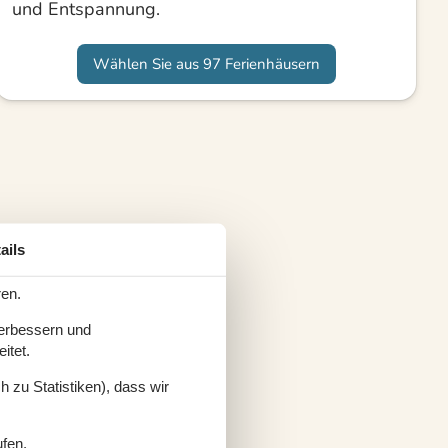
und Entspannung.
Wählen Sie aus 97 Ferienhäusern
ails
ren.
verbessern und
itet.
 zu Statistiken), dass wir
ufen.