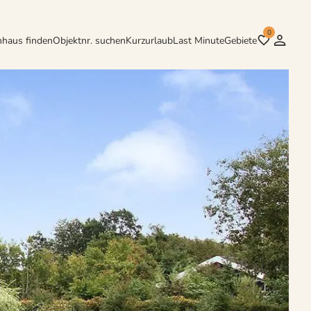
0
nhaus finden
Objektnr. suchen
Kurzurlaub
Last Minute
Gebiete