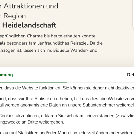
n Attraktionen und
 Region.
n Heidelandschaft
ursprünglichen Charme bis heute erhalten konnte.
als besonders familienfreundliches Reiseziel. Da die
zogen ist, lassen sich individuelle Wander- und
„Paradise“ bezeichnet wird. Zum umzäunten Strand
mmung
Det
ndruckt die Flora und Fauna der Region. Der
noch lässt sich hier ein ruhiger und angenehmer Tag
r, dass die Website funktioniert, Sie können sie daher nicht deaktivie
d, dass wir Ihre Statistiken erheben, hilft uns dies, die Website zu 
 ein Ferienhaus in St. Sjörup, denn so lässt sich
all werden anonymisierte Daten an unsere Subunternehmer weitergele
okies akzeptieren, erklären Sie sich damit einverstanden (zusätzlich
leben und im Grunde keinen Spielplatz benötigen, da
tingzwecke an Dritte weitergeben.
 Entdeckungstouren nutzen. Im nahe gelegenen
Bezug auf Statistiken und/oder Marketing jederzeit ändern oder widerr