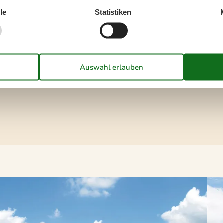
rn wurde bereits mehrfach als bester Freizeitpark
le
Statistiken
ch gute Angelplätze. Aber auch ein Spaziergang
en finden sich hier auch wildromantische Küsten