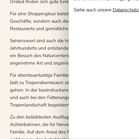
Örsted finden sich gute Einkaufsmöglichkeiten, sodass sich hi
Siehe auch unsere
Datanschutzri
Für eine Shoppingtour bietet sich unter anderem die Hafenstad
Geschäfte, sondern auch das Ambiente der Hafenstadt ist se
Restaurants und gemütliche Cafés. Zudem lockt die Stadt 
Sehenswert sind auch die historischen Schanzenanlagen bei
Jahrhunderts und entstanden während des Kriegs zwischen 
ein Besuch des Naturcenters Randers Fjord. Das Informations
angenehme Art und organisiert auch unterschiedlichste Aktivi
Für abenteuerlustige Familien empfiehlt sich ein Besuch im 
lädt zu Tropenabenteuern ein und verzückt zugleich mit zahlre
gehen. In der beeindruckenden Tropenlandschaft werden die T
und auch bei den Fütterungen dürfen Besucher zusehen. Doch
Tropenlandschaft begeistern.
Zu den beliebtesten Ausflugszielen zählt jedoch das Djurs S
Achterbahnen, die für Nervenkitzel sorgen, sondern auch herr
Familie. Auf dem Areal des Parks finden sich über 60 Fahrges