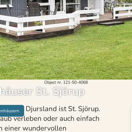
Object nr. 121-50-4068
häuser St. Sjörup
r Küste Djursland ist St. Sjörup.
enhäusern
laub verleben oder auch einfach
n einer wundervollen