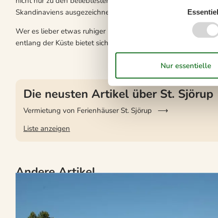
nicht nur zu den beliebtesten Freizeitparks des Landes, sonde
Skandinaviens ausgezeichnet.
Essentiel
Wer es lieber etwas ruhiger mag findet rund um St. Sjörup au
entlang der Küste bietet sich an, denn neben schönen Stränd
Die neusten Artikel über St. Sjörup
Vermietung von Ferienhäuser St. Sjörup
Liste anzeigen
Andere Artikel