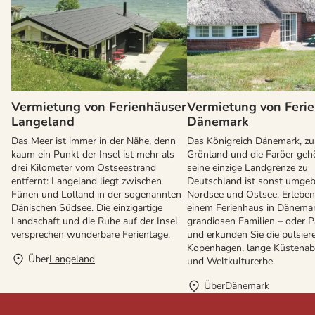
Vermietung von Ferienhäuser
Vermietung von Feri
Langeland
Dänemark
Das Meer ist immer in der Nähe, denn
Das Königreich Dänemark, z
kaum ein Punkt der Insel ist mehr als
Grönland und die Faröer gehö
drei Kilometer vom Ostseestrand
seine einzige Landgrenze zu
entfernt: Langeland liegt zwischen
Deutschland ist sonst umge
Fünen und Lolland in der sogenannten
Nordsee und Ostsee. Erleben 
Dänischen Südsee. Die einzigartige
einem Ferienhaus in Dänemar
Landschaft und die Ruhe auf der Insel
grandiosen Familien – oder P
versprechen wunderbare Ferientage.
und erkunden Sie die pulsier
Kopenhagen, lange Küstenab
Über
Langeland
und Weltkulturerbe.
Über
Dänemark