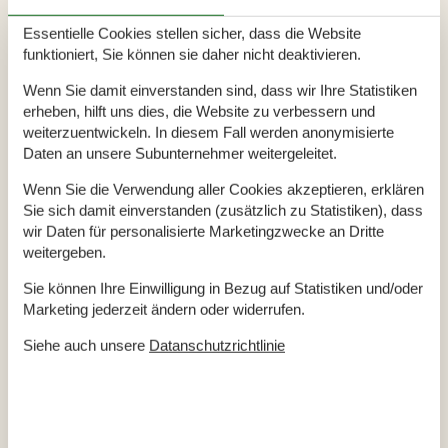
Bord geht, kann sich im Hafen das gewünschte Exemplar
kaufen. Spodsbjerg imponiert aber nicht nur mit einem
Essentielle Cookies stellen sicher, dass die Website
funktioniert, Sie können sie daher nicht deaktivieren.
Fischereihafen, sondern auch mit einem schönen Jachthafen
und einem Fährhafen. Von hier aus können Sie mit der Fähre
Wenn Sie damit einverstanden sind, dass wir Ihre Statistiken
nach Lolland ablegen.
erheben, hilft uns dies, die Website zu verbessern und
weiterzuentwickeln. In diesem Fall werden anonymisierte
Die Region rund um Spodsbjerg lädt mit seinen duftenden
Daten an unsere Subunternehmer weitergeleitet.
Wäldern und grünen Wiesen auch zum Wandern und zum
Wenn Sie die Verwendung aller Cookies akzeptieren, erklären
Fahrrad fahren ein. Entdecken Sie die Hügel Hatbakkerne und
Sie sich damit einverstanden (zusätzlich zu Statistiken), dass
das Feuchtgebiet Lokkeby Enge. Hier können Sie Watvögel
wir Daten für personalisierte Marketingzwecke an Dritte
beobachten, die auf der Suche nach Nahrung sind. Rudkobing
weitergeben.
ist der Hauptort der Insel Langeland. Die alte Handelsstadt
liegt etwa neun Kilometer von Ihrem Urlaubsort Spodsbjerg
Sie können Ihre Einwilligung in Bezug auf Statistiken und/oder
Marketing jederzeit ändern oder widerrufen.
entfernt und ist gut mit dem Fahrrad zu erreichen.
Siehe auch unsere
Datanschutzrichtlinie
Wer keine Lust zum Radeln hat, kann auch von Spodsbjerg
aus mit dem Bus fahren. Eine Stadtbesichtigung sollten Sie
sich auf keinen Fall entgehen lassen. Das Langeland Museum
ist auf jeden Fall einen Zwischenstopp wert. Die interessante
Ausstellung beherbergt unter anderem Reitausrüstungen,