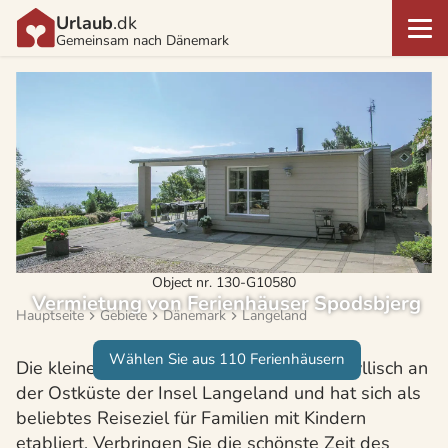
Urlaub
.dk
Gemeinsam nach Dänemark
Object nr. 130-G10580
Vermietung von Ferienhäuser Spodsbjerg
Hauptseite
Gebiete
Dänemark
Langeland
Wählen Sie aus 110 Ferienhäusern
Die kleine Hafenstadt Spodsbjerg liegt idyllisch an
der Ostküste der Insel Langeland und hat sich als
beliebtes Reiseziel für Familien mit Kindern
etabliert. Verbringen Sie die schönste Zeit des