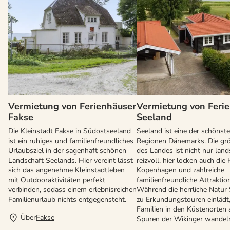
Vermietung von Ferienhäuser
Vermietung von Feri
Fakse
Seeland
Die Kleinstadt Fakse in Südostseeland
Seeland ist eine der schönst
ist ein ruhiges und familienfreundliches
Regionen Dänemarks. Die grö
Urlaubsziel in der sagenhaft schönen
des Landes ist nicht nur land
Landschaft Seelands. Hier vereint lässt
reizvoll, hier locken auch die
sich das angenehme Kleinstadtleben
Kopenhagen und zahlreiche
mit Outdooraktivitäten perfekt
familienfreundliche Attraktio
verbinden, sodass einem erlebnisreichen
Während die herrliche Natur
Familienurlaub nichts entgegensteht.
zu Erkundungstouren einlädt
Familien in den Küstenorten 
Über
Fakse
Spuren der Wikinger wandel