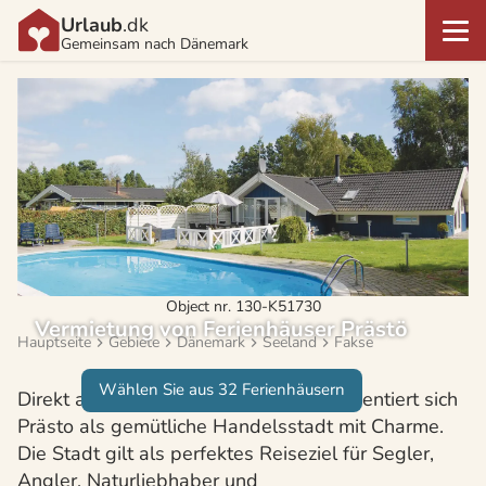
Urlaub
.dk
Gemeinsam nach Dänemark
Object nr. 130-K51730
Vermietung von Ferienhäuser Prästö
Hauptseite
Gebiete
Dänemark
Seeland
Fakse
Wählen Sie aus 32 Ferienhäusern
Direkt an Seelands Küste gelegen präsentiert sich
Prästo als gemütliche Handelsstadt mit Charme.
Die Stadt gilt als perfektes Reiseziel für Segler,
Angler, Naturliebhaber und