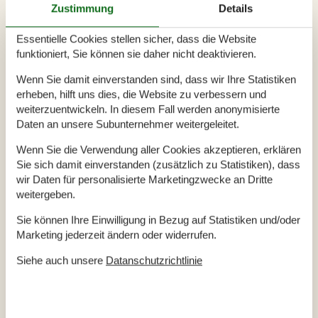
Zustimmung
Details
Als besonders idyllisches Ausflugsziel gilt die Insel Mön. Die
an der Südspitze Seelands gelegene Insel ist bekannt für ihre
Essentielle Cookies stellen sicher, dass die Website
Kreidefelsen und ihre Megalithanlagen. Mit 119
funktioniert, Sie können sie daher nicht deaktivieren.
Großsteingräbern aus der Jungsteinzeit ist Mön ein
Wenn Sie damit einverstanden sind, dass wir Ihre Statistiken
geschichtsträchtiger Ort, bei dessen Besuch es einiges zu
erheben, hilft uns dies, die Website zu verbessern und
entdecken gibt. Wer mehr über die prähistorische
weiterzuentwickeln. In diesem Fall werden anonymisierte
Entwicklung der Region erfahren möchte, kann das
Daten an unsere Subunternehmer weitergeleitet.
GeoCenter Möns Klint besuchen.
Wenn Sie die Verwendung aller Cookies akzeptieren, erklären
Rund um den Fischerort Nyord lieg ein wahres Naturparadies.
Sie sich damit einverstanden (zusätzlich zu Statistiken), dass
Hier lassen sich viele Vogelarten aus der Nähe beobachten
wir Daten für personalisierte Marketingzwecke an Dritte
weitergeben.
und Touren durch das Naturschutzgebiet sind immer mit
unvergesslichen Erlebnissen verbunden.
Sie können Ihre Einwilligung in Bezug auf Statistiken und/oder
Marketing jederzeit ändern oder widerrufen.
Ein herrliches Ausflugsziel ist auch die dänische Stadt
Nästved, die durch ihr mittelalterliches Stadtbild zu den
Siehe auch unsere
Datanschutzrichtlinie
schönsten Städten der Region zählt. Hier finden sich herrliche
alte Bürgerhäuser im Stadtzentrum, während unweit der
Stadt das Schloss Gavnö liegt. Besonders sehenswert ist die