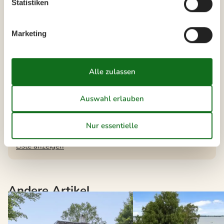
Statistiken
einen fantastischen Urlaub voller Erlebnisse und
Entspannung.
Marketing
Wählen Sie aus 32 Ferienhäusern
Die neusten Artikel über Prästö
Vermietung von Ferienhäuser Prästö
Liste anzeigen
Andere Artikel