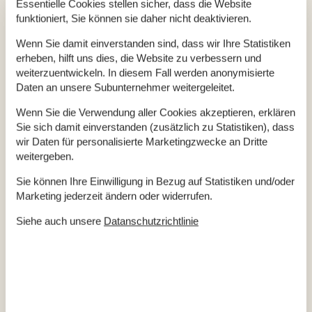
Essentielle Cookies stellen sicher, dass die Website
gepflasterten Gassen, hübschen Fachwerkhäusern,
funktioniert, Sie können sie daher nicht deaktivieren.
historischen Handelshöfen und dem kleinsten Rathaus der
Wenn Sie damit einverstanden sind, dass wir Ihre Statistiken
Welt. Zudem ist die Stadt für das kleinste Rathaus der Welt
erheben, hilft uns dies, die Website zu verbessern und
bekannt. Die herrlichen Fußgängerzonen der Stadt laden zum
weiterzuentwickeln. In diesem Fall werden anonymisierte
Shoppen ein, während die Cafés und Restaurants mit
Daten an unsere Subunternehmer weitergeleitet.
kulinarischen Köstlichkeiten locken.
Wenn Sie die Verwendung aller Cookies akzeptieren, erklären
Bei Ebeltof findet sich zudem ein Safaripark, der nicht nur
Sie sich damit einverstanden (zusätzlich zu Statistiken), dass
Kinder beeindruckt. Im Hafen von Ebeltoft lockt die historische
wir Daten für personalisierte Marketingzwecke an Dritte
weitergeben.
Fregatte Jylland, die als Museumsschiff besichtigt werden
kann. Zudem finden sich in der Stadt einige Galerien und
Sie können Ihre Einwilligung in Bezug auf Statistiken und/oder
offene Werkstätten, denn die Stadt zog schon immer auch
Marketing jederzeit ändern oder widerrufen.
Kunstschaffende an.
Siehe auch unsere
Datanschutzrichtlinie
Beliebt ist auch ein Ausflug zur Insel Kalö. Diese ist bequem
über einen schmalen Damm zu erreichen. Auf der Insel findet
sich die aufwendig restaurierte Ruine des Königsschlosses.
Hier wurde König Gustav Wasa im Jahr 1518 durch den
dänischen König Christian II. gefangen gehalten. Die Insel ist