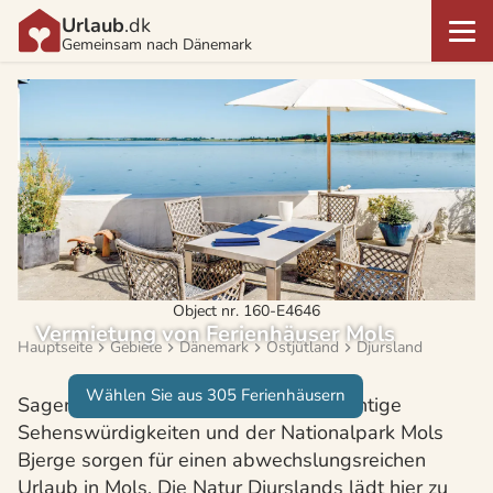
Urlaub
.dk
Gemeinsam nach Dänemark
Object nr. 160-E4646
Vermietung von Ferienhäuser Mols
Hauptseite
Gebiete
Dänemark
Ostjütland
Djursland
Wählen Sie aus 305 Ferienhäusern
Sagenumwobene Orte, geschichtsträchtige
Sehenswürdigkeiten und der Nationalpark Mols
Bjerge sorgen für einen abwechslungsreichen
Urlaub in Mols. Die Natur Djurslands lädt hier zu