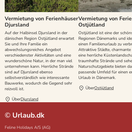
Vermietung von Ferienhäuser
Vermietung von Feri
Djursland
Ostjütland
Auf der Halbinsel Djursland in der
Ostjütland ist eine der schön
dänischen Region Ostjütland erwartet
Regionen Dänemarks und ide
Sie und Ihre Familie ein
einen Familienurlaub zu verb
abwechslungsreiches Angebot
Attraktive Städte, charmante 
verschiedenster Aktivitäten und eine
eine herrliche Küstenlandscha
wunderschöne Natur, in der man viel
traumhafte Strände und seh
unternehmen kann. Herrliche Strände
Naturschutzgebiete bieten da
sind auf Djursland ebenso
passende Umfeld für einen 
selbstverständlich wie interessante
Urlaub in Dänemark.
Bauwerke, wodurch die Gegend sehr
Über
Ostjütland
reizvoll ist.
Über
Djursland
©
Urlaub.dk
Feline Holidays A/S (AG)