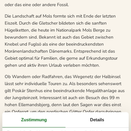
oder das eine oder andere Fossil.
Die Landschaft auf Mols formte sich mit Ende der letzten
Eiszeit. Durch die Gletscher bildeten sich die sanften
Hügelketten, die heute im Nationalpark Mols Berge zu
bewundern sind. Bekannt ist auch das Gebiet zwischen
Knebel und Fuglsö als eine der beeindruckendsten
Moränenlandschaften Dänemarks. Entsprechend ist das
Gebiet optimal für Familien, die gerne auf Erkundungstour
gehen und aktiv ihren Urlaub verleben möchten.
Ob Wandern oder Radfahren, das Wegenetz der Halbinsel
lässt sehr individuelle Touren zu. Als besonders sehenswert
gilt Poskär Stenhus eine beeindruckende Megalithanlage aus
der Jungsteinzeit. Interessant ist auch ein Besuch des 99 m
hohen Ellemandsbjerg, denn laut den Sagen war dies einst
ein Opferort, um den nordischen Götter Opfer darzubringen.
Zustimmung
Details
Eine der schönsten Städte der Region ist Ebeltoft. Die
Handels- und Hafenstadt präsentiert sich mit alten