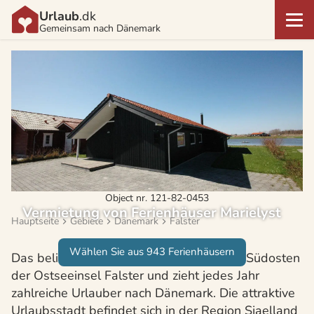
Urlaub
.dk
Gemeinsam nach Dänemark
Object nr. 121-82-0453
Vermietung von Ferienhäuser Marielyst
Hauptseite
Gebiete
Dänemark
Falster
Wählen Sie aus 943 Ferienhäusern
Das beliebte Ferienziel Marielyst liegt im Südosten
der Ostseeinsel Falster und zieht jedes Jahr
zahlreiche Urlauber nach Dänemark. Die attraktive
Urlaubsstadt befindet sich in der Region Sjaelland