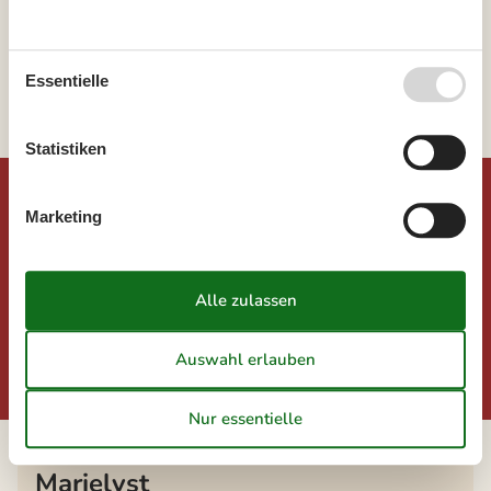
Wählen Sie aus 943 Ferienhäusern
Essentielle
Statistiken
Angebote und Rabatte auf Urlaubserlebnisse
Marketing
Freuen Sie sich auf exklusive Rabatte und
außergewöhnliche Erlebnisse!
Hier finden Sie die besten Angebote unserer Partner – ideal,
um Ihre Ferien mit zusätzlichen Highlights zu bereichern.
Angebote und Rabatte
Die neusten Artikel über
Marielyst