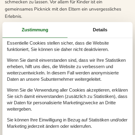
schmecken zu lassen. Vor allem für Kinder ist ein
gemeinsames Picknick mit den Eltern ein unvergessliches
Erlebnis.
Marielyst bietet Urlaubern eine breite Palette an Freizeit- und
Zustimmung
Details
Unterhaltungsmöglichkeiten an. Wer gern Golf spielt, ist in
dieser Gegend herzlich willkommen. Hier können Sie aus
Essentielle Cookies stellen sicher, dass die Website
sechs Golfplätzen ihren Lieblingsplatz auswählen. In der
funktioniert, Sie können sie daher nicht deaktivieren.
Nähe der Stadt gibt es auch ein Bowlingcenter sowie eine
Wenn Sie damit einverstanden sind, dass wir Ihre Statistiken
Minigolfanlage und einen Reitstall. Ein Adrenalinschub und
erheben, hilft uns dies, die Website zu verbessern und
viel Spaß sind Ihnen auch auf der Gokart-Bahn sicher,
weiterzuentwickeln. In diesem Fall werden anonymisierte
während Sie beim Angeln an der Ostseeküste oder an einem
Daten an unsere Subunternehmer weitergeleitet.
der Angelseen in der Umgebung die Ruhe genießen können.
Wenn Sie die Verwendung aller Cookies akzeptieren, erklären
Sie sich damit einverstanden (zusätzlich zu Statistiken), dass
Auch an Sehenswürdigkeiten fehlt es der Region nicht. In
wir Daten für personalisierte Marketingzwecke an Dritte
Stovby finden Sie eine beeindruckende Bockwindmühle aus
weitergeben.
dem Jahr 1668. Sie fiel mehrmals den Flammen zum Opfer,
wurde aber immer wieder aufgebaut. Heute kann die Mühle
Sie können Ihre Einwilligung in Bezug auf Statistiken und/oder
besichtigt werden.
Marketing jederzeit ändern oder widerrufen.