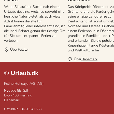
Wenn Sie auf der Suche nah einem
Das Königreich Dänemark, z
Urlaubsziel sind, welches sowohl eine
Grönland und die Faröer gehö
herrliche Natur bietet, als auch viele
seine einzige Landgrenze zu
Attraktionen die alle für
Deutschland ist sonst umge
Familienmitglieder interessant sind, ist
Nordsee und Ostsee. Erleben 
die Insel Falster genau der richtige Ort
einem Ferienhaus in Dänemar
für Sie, um entspannte Ferien zu
grandiosen Familien – oder P
verleben.
und erkunden Sie die pulsier
Kopenhagen, lange Küstenab
Über
Falster
und Weltkulturerbe.
Über
Dänemark
©
Urlaub.dk
Feline Holidays A/S (AG)
Nygade 8B, 2.th
DK-7400
Herning
Dänemark
Ust-IdNr.: DK26347688