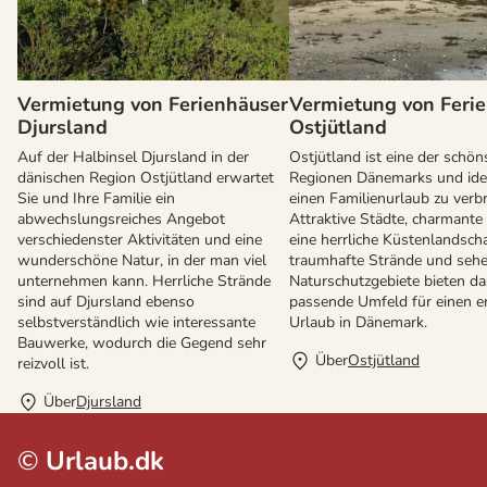
Vermietung von Ferienhäuser
Vermietung von Feri
Djursland
Ostjütland
Auf der Halbinsel Djursland in der
Ostjütland ist eine der schön
dänischen Region Ostjütland erwartet
Regionen Dänemarks und ide
Sie und Ihre Familie ein
einen Familienurlaub zu verb
abwechslungsreiches Angebot
Attraktive Städte, charmante 
verschiedenster Aktivitäten und eine
eine herrliche Küstenlandscha
wunderschöne Natur, in der man viel
traumhafte Strände und seh
unternehmen kann. Herrliche Strände
Naturschutzgebiete bieten da
sind auf Djursland ebenso
passende Umfeld für einen 
selbstverständlich wie interessante
Urlaub in Dänemark.
Bauwerke, wodurch die Gegend sehr
Über
Ostjütland
reizvoll ist.
Über
Djursland
©
Urlaub.dk