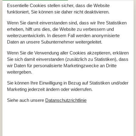
Essentielle Cookies stellen sicher, dass die Website
Fußgängerzonen geprägt. Obwohl die Stadt einer der
funktioniert, Sie können sie daher nicht deaktivieren.
Anziehungspunkte der Region ist, hat sie sich ihren
ursprünglichen Charme einer natürlich gewachsenen Stadt
Wenn Sie damit einverstanden sind, dass wir Ihre Statistiken
erhalten. In den Fußgängerzonen finden sich exklusive kleine
erheben, hilft uns dies, die Website zu verbessern und
Boutiquen, Filialen großer Modeketten, kleine Händler und
weiterzuentwickeln. In diesem Fall werden anonymisierte
Daten an unsere Subunternehmer weitergeleitet.
natürlich auch gemütliche Cafés und exzellente Restaurants.
Wer den Hafen der Stadt besucht, der sollte nicht nur das
Wenn Sie die Verwendung aller Cookies akzeptieren, erklären
rege Treiben beobachten, sondern auch das Museumsschiff
Sie sich damit einverstanden (zusätzlich zu Statistiken), dass
Fregatte Jylland besuchen. Nicht nur aufgrund des Alters und
wir Daten für personalisierte Marketingzwecke an Dritte
der Bauweise lohnt ein Besuch des großen Holzschiffs,
weitergeben.
sondern hier werden auch regelmäßig interessante
Sie können Ihre Einwilligung in Bezug auf Statistiken und/oder
Aktivitäten für Kinder angeboten. Rund um Handrup und
Marketing jederzeit ändern oder widerrufen.
Ebeltoft finden sich zudem herrliche Angelstellen und auch
Siehe auch unsere
Datanschutzrichtlinie
mehrere Golfplätze.
Attraktionen die Kinder ins Staunen versetzen gibt es in der
Region zuhauf. Interessant ist der Besuch des Kattegatcenter
Grenaa, wo Kinder mit vielen Meeresbwohnern auf
Tuchfühlung gehen können. Alternativ lohnt auch ein Besuch