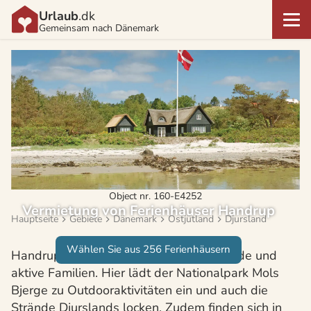
Urlaub
.dk
Gemeinsam nach Dänemark
Object nr. 160-E4252
Vermietung von Ferienhäuser Handrup
Hauptseite
Gebiete
Dänemark
Ostjütland
Djursland
Wählen Sie aus 256 Ferienhäusern
Handrup ist ein Reiseziel für naturliebende und
aktive Familien. Hier lädt der Nationalpark Mols
Bjerge zu Outdooraktivitäten ein und auch die
Strände Djurslands locken. Zudem finden sich in