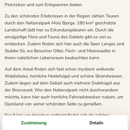
Picknicken und zum Entspannen bieten.
Zu den schönsten Erlebnissen in der Region zählen Touren
durch den Nationalpark Mols Bjerge. 180 km² geschützte
Landschaft lädt hier zu Erkundungstouren ein. Durch die
einzigartige Flora und Fauna des Gebiets gibt es viel zu
entdecken. Zudem finden sich hier auch die Seen Langes und
Stubbe Sö, wo Besucher Otter, Fisch- und Meeresadler in
ihrem natürlichen Lebensraum beobachten kann.
Auf dem Areal finden sich fast schon mystisch wirkende
Waldstücke, herrliche Heidehügel und schöne Strandwiesen.
Zudem liegen auf dem Gebiet auch mehrere Grabhügel aus
der Bronzezeit. Wer den Nationalpark nicht durchwandern
möchte, kann hier auch herrliche Fahrradstrecken nutzen, um
Djursland von seiner schönsten Seite zu genießen.
Nur 6 km von Handrup entfernt findet sich die schöne
Handelsstadt Ebeltoft. Die Stadt ist von schönen alten
Zustimmung
Details
Fachwerkhäusern, Handelshöfen und gleich drei