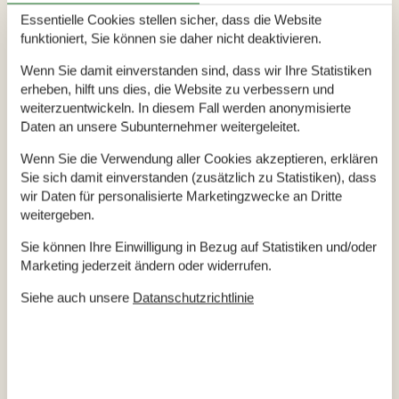
Eine Attraktion der Stadt ist das Rathaus, denn es handelt
Essentielle Cookies stellen sicher, dass die Website
sich um das kleinste Rathaus der Welt. Hier lässt es sich auf
funktioniert, Sie können sie daher nicht deaktivieren.
gemütliche Weise einkaufen und auch einige schöne
Wenn Sie damit einverstanden sind, dass wir Ihre Statistiken
Restaurants und Cafés locken in den Straßen der Stadt.
erheben, hilft uns dies, die Website zu verbessern und
weiterzuentwickeln. In diesem Fall werden anonymisierte
Zu den bekanntesten und beliebtesten Ausflugszielen zählt
Daten an unsere Subunternehmer weitergeleitet.
der Museumshafen von Ebeltoft. Hier liegt die bekannte
Fregatte Jylland. Das historische Holzschiff präsentiert sich mit
Wenn Sie die Verwendung aller Cookies akzeptieren, erklären
einer Länge von 71 m. In den 1860er Jahren absolvierte das
Sie sich damit einverstanden (zusätzlich zu Statistiken), dass
wir Daten für personalisierte Marketingzwecke an Dritte
Schiff seinen Stapellauf. Wer auf die Feinheiten achtet, wird
weitergeben.
begeistert von der Konstruktion und der Ausstattung des
Schiffes sein.
Sie können Ihre Einwilligung in Bezug auf Statistiken und/oder
Marketing jederzeit ändern oder widerrufen.
Abwechslungsreich präsentiert sich auch die Stadt Rönde. In
dem Handelsstädtchen herrscht immer reges Treiben und
Siehe auch unsere
Datanschutzrichtlinie
dennoch oder gerade deshalb eine sehr angenehme
Atmosphäre. Vor den Toren der Stadt lockt auch die Ruine
Kalo Slot. Im Stadtpark von Rönde findet sich zudem ein
großer Naturspielplatz.