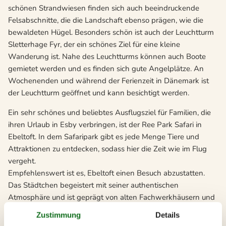
schönen Strandwiesen finden sich auch beeindruckende
Felsabschnitte, die die Landschaft ebenso prägen, wie die
bewaldeten Hügel. Besonders schön ist auch der Leuchtturm
Sletterhage Fyr, der ein schönes Ziel für eine kleine
Wanderung ist. Nahe des Leuchtturms können auch Boote
gemietet werden und es finden sich gute Angelplätze. An
Wochenenden und während der Ferienzeit in Dänemark ist
der Leuchtturm geöffnet und kann besichtigt werden.
Ein sehr schönes und beliebtes Ausflugsziel für Familien, die
ihren Urlaub in Esby verbringen, ist der Ree Park Safari in
Ebeltoft. In dem Safaripark gibt es jede Menge Tiere und
Attraktionen zu entdecken, sodass hier die Zeit wie im Flug
vergeht.
Empfehlenswert ist es, Ebeltoft einen Besuch abzustatten.
Das Städtchen begeistert mit seiner authentischen
Atmosphäre und ist geprägt von alten Fachwerkhäusern und
Kopfsteinpflaster Gassen. Die Stadt ist seit 1301
Zustimmung
Details
Handelsstadt und somit die älteste Handelsstadt Djurslands.