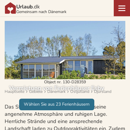
Urlaub
.dk
Gemeinsam nach Dänemark
Object nr. 130-D28359
Vermietung von Ferienhäuser Esby
Hauptseite
Gebiete
Dänemark
Ostjütland
Djursland
Wählen Sie aus 23 Ferienhäusern
Das Städtchen Esby begeistert durch seine
angenehme Atmosphäre und ruhigen Lage.
Herrliche Strände und eine ansprechende
Landschaft laden zu Outdooraktivitäten ein. Zudem