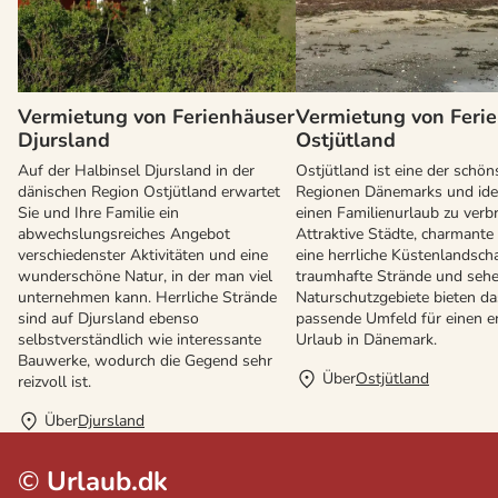
Vermietung von Ferienhäuser
Vermietung von Feri
Djursland
Ostjütland
Auf der Halbinsel Djursland in der
Ostjütland ist eine der schön
dänischen Region Ostjütland erwartet
Regionen Dänemarks und ide
Sie und Ihre Familie ein
einen Familienurlaub zu verb
abwechslungsreiches Angebot
Attraktive Städte, charmante 
verschiedenster Aktivitäten und eine
eine herrliche Küstenlandscha
wunderschöne Natur, in der man viel
traumhafte Strände und seh
unternehmen kann. Herrliche Strände
Naturschutzgebiete bieten da
sind auf Djursland ebenso
passende Umfeld für einen 
selbstverständlich wie interessante
Urlaub in Dänemark.
Bauwerke, wodurch die Gegend sehr
Über
Ostjütland
reizvoll ist.
Über
Djursland
©
Urlaub.dk