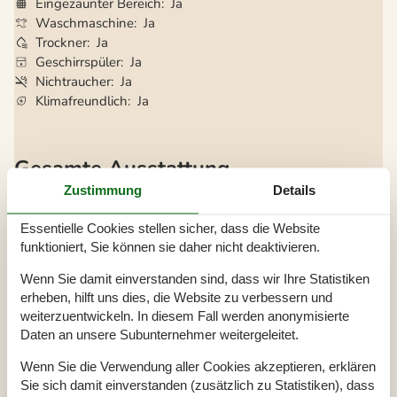
Eingezäunter Bereich
Ja
Waschmaschine
Ja
Trockner
Ja
Geschirrspüler
Ja
Nichtraucher
Ja
Klimafreundlich
Ja
Gesamte Ausstattung
Zustimmung
Details
Aktivitäten
Airhockey
Essentielle Cookies stellen sicher, dass die Website
Angelmöglichkeit, Meer
Billardtisch
funktioniert, Sie können sie daher nicht deaktivieren.
Flipperautomat
Petanquebane
Wenn Sie damit einverstanden sind, dass wir Ihre Statistiken
Tischtennis und Darts
erheben, hilft uns dies, die Website zu verbessern und
weiterzuentwickeln. In diesem Fall werden anonymisierte
Badezimmer
Daten an unsere Subunternehmer weitergeleitet.
TOILETTE. Heißes und kaltes Wasser
Wenn Sie die Verwendung aller Cookies akzeptieren, erklären
Diverse
Sie sich damit einverstanden (zusätzlich zu Statistiken), dass
Alternative Heizung, Wärmepumpe