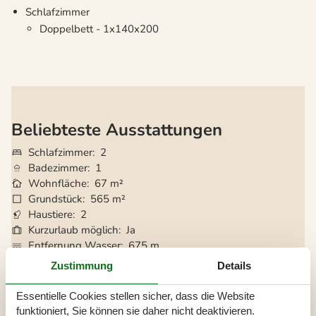
Schlafzimmer
Doppelbett - 1x140x200
Beliebteste Ausstattungen
Schlafzimmer
2
Badezimmer
1
Wohnfläche
67 m²
Grundstück
565 m²
Haustiere
2
Kurzurlaub möglich
Ja
Entfernung Wasser
675 m
Einkaufen
450 m
Zustimmung
Details
Internet
Ja
Satelliten-/Kabel TV
Ja
Essentielle Cookies stellen sicher, dass die Website
Kaminofen
Ja
funktioniert, Sie können sie daher nicht deaktivieren.