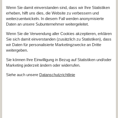
Geschirrspüler
Ja
Wenn Sie damit einverstanden sind, dass wir Ihre Statistiken
Nichtraucher
Ja
erheben, hilft uns dies, die Website zu verbessern und
Klimafreundlich
Ja
weiterzuentwickeln. In diesem Fall werden anonymisierte
Daten an unsere Subunternehmer weitergeleitet.
Gesamte Ausstattung
Wenn Sie die Verwendung aller Cookies akzeptieren, erklären
Sie sich damit einverstanden (zusätzlich zu Statistiken), dass
Hausinfo.
wir Daten für personalisierte Marketingzwecke an Dritte
Anzahl Erw.
4
weitergeben.
Anzahl Haustiere
2
Baujahr
1961
Sie können Ihre Einwilligung in Bezug auf Statistiken und/oder
Dusche
Marketing jederzeit ändern oder widerrufen.
Grundstück / Naturgrund
565 m²
Hausareal
67 m²
Renovierungsjahr
2019
Siehe auch unsere
Datanschutzrichtlinie
WC
Entfernungen
Entfernung Einkauf / Ganzjahresgeschäft
450 m
Entfernung Meer
675 m
Entfernung Restaurant
275 m
Entfernung Strand / Sand-, Kieselstrand
675 m
Entfernung zum Golfplatz
11,5 km