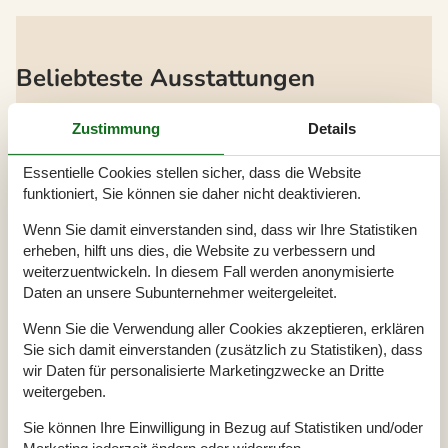
Beliebteste Ausstattungen
Schlafzimmer
10
Zustimmung
Details
Badezimmer
4
Wohnfläche
429 m²
Essentielle Cookies stellen sicher, dass die Website
Grundstück
1.000 m²
funktioniert, Sie können sie daher nicht deaktivieren.
Haustiere
2
Kurzurlaub möglich
Ja
Wenn Sie damit einverstanden sind, dass wir Ihre Statistiken
Entfernung Wasser
100 m
erheben, hilft uns dies, die Website zu verbessern und
Einkaufen
1.500 m
weiterzuentwickeln. In diesem Fall werden anonymisierte
Swimmingpool innen
Ja
Daten an unsere Subunternehmer weitergeleitet.
Whirlpool
Ja
Wenn Sie die Verwendung aller Cookies akzeptieren, erklären
Sauna
Ja
Sie sich damit einverstanden (zusätzlich zu Statistiken), dass
Internet
Ja
wir Daten für personalisierte Marketingzwecke an Dritte
Satelliten-/Kabel TV
Ja
weitergeben.
Kaminofen
Ja
Spiel- und Sportzimmer
Ja
Sie können Ihre Einwilligung in Bezug auf Statistiken und/oder
Wasserblick
Ja