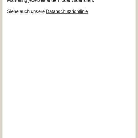
Marketing jederzeit ändern oder widerrufen.
Waschmaschine
Ja
Trockner
Ja
Siehe auch unsere
Datanschutzrichtlinie
Geschirrspüler
Ja
Nichtraucher
Ja
Gesamte Ausstattung
Aktivitäten
Airhockey
Billard, Tischtennis und Darts
Fussballtore
2
Tischfussball
Badezimmer
TOILETTE. Heißes und kaltes Wasser
Diverse
Anzahl Haustiere
2
Anzahl Hochstühle
2
Anzahl Kinderbetten
2
Baujahr
2005
Baumaterial: Holz