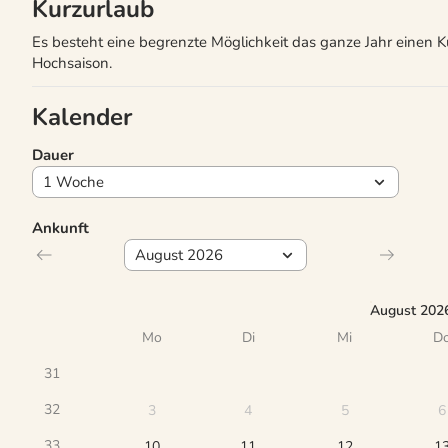
Kurzurlaub
Es besteht eine begrenzte Möglichkeit das ganze Jahr einen 
Hochsaison.
Kalender
Dauer
Ankunft
August 202
Mo
Di
Mi
D
31
32
3
4
5
6
33
10
11
12
1