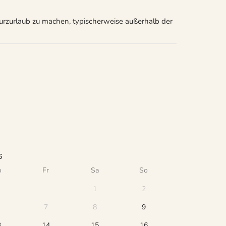
Kurzurlaub zu machen, typischerweise außerhalb der
6
o
Fr
Sa
So
1
2
7
8
9
3
14
15
16