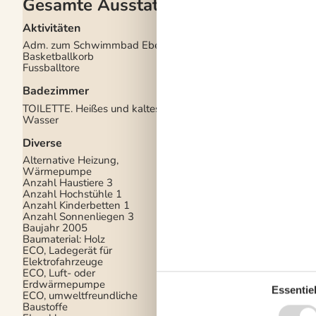
Gesamte Ausstattung
Aktivitäten
Draußen
Adm. zum Schwimmbad Ebeltoft
Gartenmöbel
Basketballkorb
Grill
Fussballtore
Kostenloser Parkplat
Gelände
3
Badezimmer
Ladestation für Elekt
Naturgrundstück
134
TOILETTE. Heißes und kaltes
Offenes Gelände
Wasser
Schaukel und Sandka
Spielturm
Diverse
Traktor
Alternative Heizung,
Drinnen
Wärmepumpe
Anzahl Haustiere
3
Fußbodenheizung im
Anzahl Hochstühle
1
Badezimmer
Anzahl Kinderbetten
1
Kaminofen
Anzahl Sonnenliegen
3
Baujahr
2005
Elektrogeräte
Baumaterial: Holz
ECO, Ladegerät für
1 DVD
Elektrofahrzeuge
1 Fernseher
ECO, Luft- oder
DK-DR1/TV2
Erdwärmepumpe
Internet (drahtlos)
Essentiel
ECO, umweltfreundliche
Stereoanlage und CD
Baustoffe