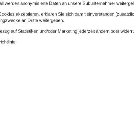
all werden anonymisierte Daten an unsere Subunternehmer weitergele
okies akzeptieren, erklären Sie sich damit einverstanden (zusätzlich
tingzwecke an Dritte weitergeben.
Bezug auf Statistiken und/oder Marketing jederzeit ändern oder widerr
chtlinie
9 m²
Entfernung Wasser
500 m
Einkaufen
500 m
ch
Ja
Nichtraucher
Ja
Ja
Ladestation für Elektroauto
Ja
Klimafreundlich
Ja