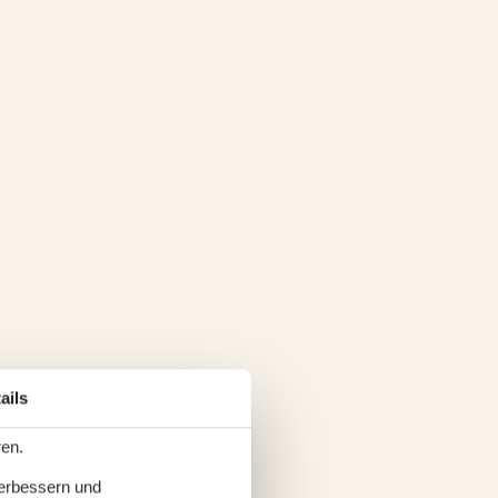
ails
ren.
verbessern und