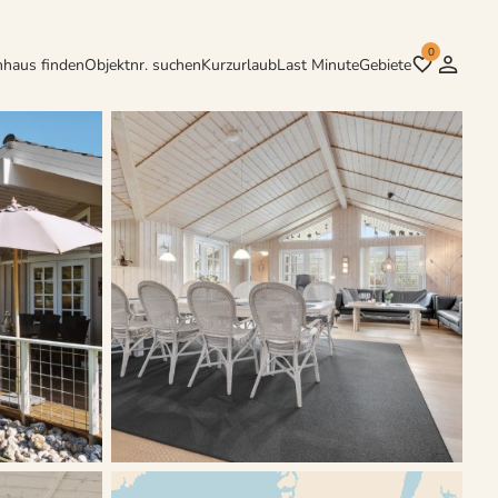
0
nhaus finden
Objektnr. suchen
Kurzurlaub
Last Minute
Gebiete