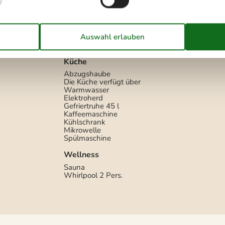
Konzepte
Energiesparhaus
Nahe am Meer
Rauchfreies Haus
Öko-Aufenthalte
Küche
Abzugshaube
Die Küche verfügt über
Warmwasser
Elektroherd
Gefriertruhe
45 l
Kaffeemaschine
Kühlschrank
Mikrowelle
Spülmaschine
Wellness
Sauna
Whirlpool
2 Pers.