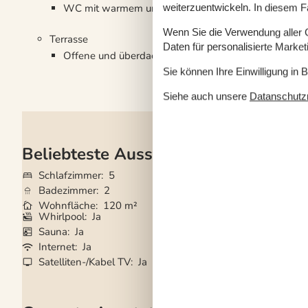
WC mit warmem und kaltem Wasser, Dusche
weiterzuentwickeln. In diesem F
Wenn Sie die Verwendung aller Co
Terrasse
Daten für personalisierte Marke
Offene und überdachte Terrasse
Sie können Ihre Einwilligung in 
Siehe auch unsere
Datanschutzri
Beliebteste Ausstattungen
Schlafzimmer
5
Grundstück
1.34
Badezimmer
2
Haustiere
3
Wohnfläche
120 m²
Kurzurlaub mögli
Whirlpool
Ja
Kaminofen
Ja
Sauna
Ja
Waschmaschine
Internet
Ja
Trockner
Ja
Satelliten-/Kabel TV
Ja
Geschirrspüler
Ja