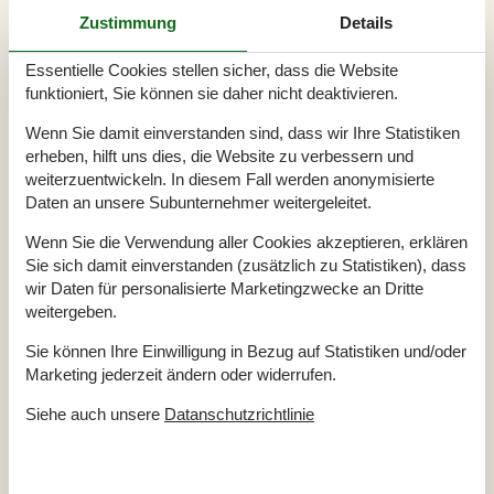
Kühlschrank
Zustimmung
Details
Spülmaschine
Wasserkocher
Essentielle Cookies stellen sicher, dass die Website
Draussen
funktioniert, Sie können sie daher nicht deaktivieren.
Beheiztes Schwimmbecken
Boot (zu mieten)
Zuschlag
Wenn Sie damit einverstanden sind, dass wir Ihre Statistiken
Gartenmöbel
erheben, hilft uns dies, die Website zu verbessern und
Gemeinsamer Tennisplatz
weiterzuentwickeln. In diesem Fall werden anonymisierte
Grill
Kinderschwimmbad
Daten an unsere Subunternehmer weitergeleitet.
Parken
Privater Parkplatz
Spielplatz
Wenn Sie die Verwendung aller Cookies akzeptieren, erklären
Terrasse
Sie sich damit einverstanden (zusätzlich zu Statistiken), dass
wir Daten für personalisierte Marketingzwecke an Dritte
Eignung
weitergeben.
Haus ist für Haustiere geeignet
Haus ist für Kinder geeignet
Sie können Ihre Einwilligung in Bezug auf Statistiken und/oder
Haus ist für Nichtraucher
Haus ist gut zum Segeln geeignet
Marketing jederzeit ändern oder widerrufen.
Haus ist gut zum Surfen geeignet
Haus ist nicht für Jugendgruppen geeignet
Siehe auch unsere
Datanschutzrichtlinie
Haus kann nicht von Schulen gemietet werden
Strand
Strand