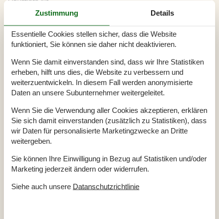
Haustiere Nr
Heizung, Elektroheizung
Zustimmung
Details
Renoviert
2009
Self-Service-Check-in
Staubsauger
Essentielle Cookies stellen sicher, dass die Website
Strom und Heizung exkl.
funktioniert, Sie können sie daher nicht deaktivieren.
Wasser inkl.
Winterfest
Wenn Sie damit einverstanden sind, dass wir Ihre Statistiken
Draußen
erheben, hilft uns dies, die Website zu verbessern und
weiterzuentwickeln. In diesem Fall werden anonymisierte
Aufladen von Elektroautos nicht inbegriffen Im Preis
Gartenmöbel
Daten an unsere Subunternehmer weitergeleitet.
Gasgrill
Grill
Wenn Sie die Verwendung aller Cookies akzeptieren, erklären
Kostenloser Parkplatz auf dem Gelände
3
Sie sich damit einverstanden (zusätzlich zu Statistiken), dass
Ladestation für Elektroauto
Landschaftsgarten
1369 m²
wir Daten für personalisierte Marketingzwecke an Dritte
Rutsche
weitergeben.
Schaukel
Spielzeug für draußen
Sie können Ihre Einwilligung in Bezug auf Statistiken und/oder
Trampolin
Marketing jederzeit ändern oder widerrufen.
Drinnen
Siehe auch unsere
Datanschutzrichtlinie
Klimaanlage
Rauchmelder
Elektrogeräte