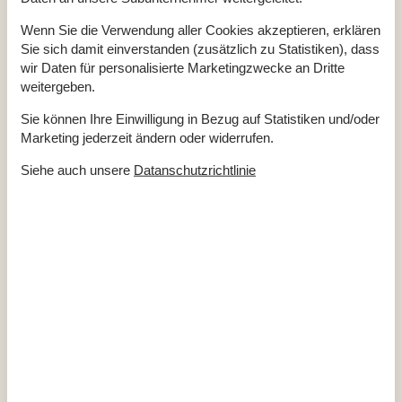
Diverse
Wenn Sie die Verwendung aller Cookies akzeptieren, erklären
Alternative Heizung, Wärmepumpe
Sie sich damit einverstanden (zusätzlich zu Statistiken), dass
Anzahl Hochstühle
2
Anzahl Kinderbetten
2
wir Daten für personalisierte Marketingzwecke an Dritte
Anzahl kostenloser Kinder (<4 Jahre)
1
weitergeben.
Baujahr
1989
Baumaterial: Holz
Sie können Ihre Einwilligung in Bezug auf Statistiken und/oder
EL exkl.
Ferienhaus
65 m²
Marketing jederzeit ändern oder widerrufen.
Haustiere Nr
Heizung, Elektroheizung
Siehe auch unsere
Datanschutzrichtlinie
Renoviert
2020
Self-Service-Check-in
Staubsauger
Wasser inkl.
Winterfest
Draußen
Gartenmöbel
Grill
Kostenloser Parkplatz auf dem Gelände
2
Kugelgrill
Naturgrundstück
1550 m²
Drinnen
Energiesparendes Heizsystem