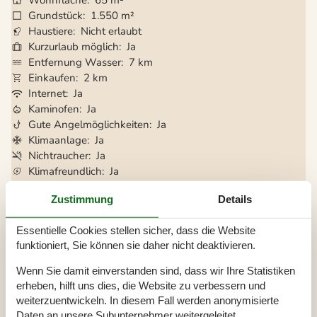
Wohnfläche
65 m²
Grundstück
1.550 m²
Haustiere
Nicht erlaubt
Kurzurlaub möglich
Ja
Entfernung Wasser
7 km
Einkaufen
2 km
Internet
Ja
Kaminofen
Ja
Gute Angelmöglichkeiten
Ja
Klimaanlage
Ja
Nichtraucher
Ja
Klimafreundlich
Ja
Zustimmung
Details
Gesamte Ausstattung
Essentielle Cookies stellen sicher, dass die Website
funktioniert, Sie können sie daher nicht deaktivieren.
Aktivitäten
Angelmöglichkeit, Meer
Wenn Sie damit einverstanden sind, dass wir Ihre Statistiken
erheben, hilft uns dies, die Website zu verbessern und
Badezimmer
weiterzuentwickeln. In diesem Fall werden anonymisierte
TOILETTE. Heißes und kaltes Wasser
Daten an unsere Subunternehmer weitergeleitet.