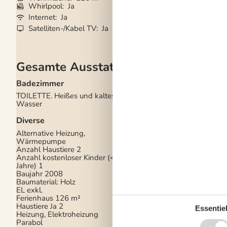
Whirlpool
Ja
Kaminofen
Ja
Internet
Ja
Waschmaschine
Satelliten-/Kabel TV
Ja
Trockner
Ja
Gesamte Ausstattung
Badezimmer
Draußen
TOILETTE. Heißes und kaltes
Gartenmöbel
Wasser
Grill
Kostenloser Parkplat
Diverse
Gelände
4
Naturgrundstück
240
Alternative Heizung,
Trampolin
Wärmepumpe
Ungestörtes Gelände
Anzahl Haustiere
2
Anzahl kostenloser Kinder (<4
Drinnen
Jahre)
1
Baujahr
2008
Fußbodenheizung im
Baumaterial: Holz
Badezimmer
EL exkl.
Kaminofen
Ferienhaus
126 m²
Rauchmelder
Haustiere Ja
2
Essentiel
Heizung, Elektroheizung
Elektrogeräte
Parabol