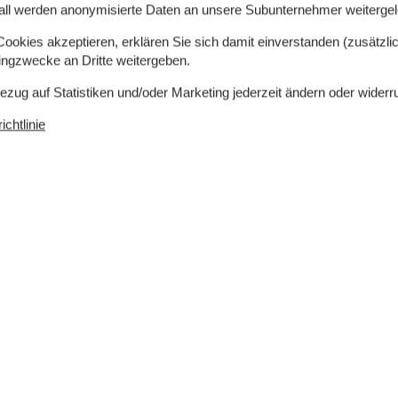
all werden anonymisierte Daten an unsere Subunternehmer weitergele
okies akzeptieren, erklären Sie sich damit einverstanden (zusätzlich
tingzwecke an Dritte weitergeben.
Bezug auf Statistiken und/oder Marketing jederzeit ändern oder widerr
chtlinie
0 m²
Entfernung Wasser
5 km
Einkaufen
4 km
ch
Ja