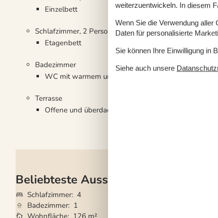
weiterzuentwickeln. In diesem F
Einzelbett
Wenn Sie die Verwendung aller Co
Schlafzimmer, 2 Personen
Daten für personalisierte Marke
Etagenbett
Sie können Ihre Einwilligung in 
Badezimmer
Siehe auch unsere
Datanschutzri
WC mit warmem und kaltem Wasser, Dusche
Terrasse
Offene und überdachte Terrasse
Beliebteste Ausstattungen
Schlafzimmer
4
Grundstück
2.40
Badezimmer
1
Haustiere
2
Wohnfläche
126 m²
Kurzurlaub mögli