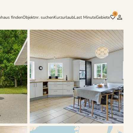
0
nhaus finden
Objektnr. suchen
Kurzurlaub
Last Minute
Gebiete