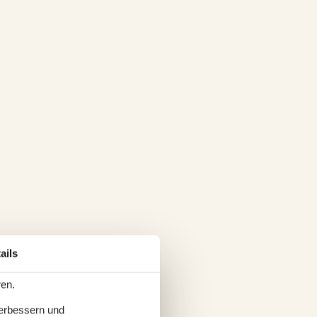
ails
ren.
verbessern und