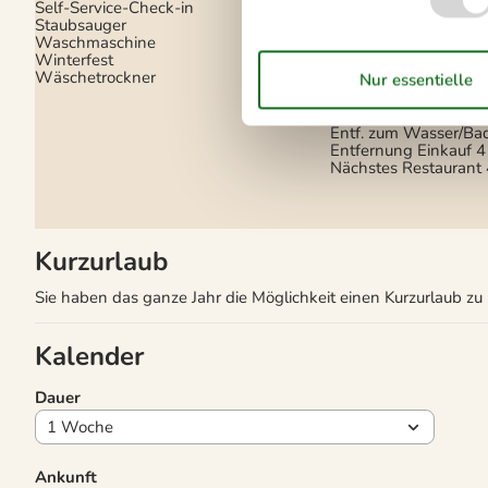
1 Fernseher
Self-Service-Check-in
DK-DR1/TV2
Staubsauger
Internet (drahtlos)
Waschmaschine
Smart TV
Winterfest
Wäschetrockner
In der Nähe
Die nächste Stadt
4 
Entf. zum Wasser/Ba
Entfernung Einkauf
4
Nächstes Restaurant
Kurzurlaub
Sie haben das ganze Jahr die Möglichkeit einen Kurzurlaub z
Kalender
Dauer
Ankunft