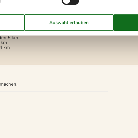
Wird nicht an Jugendgruppen
vermietet
Wellness
Whirlpool im Innen- und
Außenbereich
6 Pers.
km
den
5 km
 km
4 km
u machen.